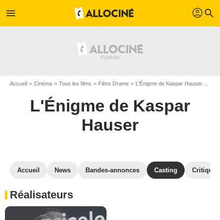
profil
menu
search
Accueil
Cinéma
Tous les films
Films Drame
L'Énigme de Kaspar Hauser
Cast
L'Énigme de Kaspar
Hauser
Accueil
News
Bandes-annonces
Casting
Critiques
Réalisateurs