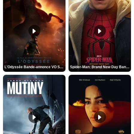
L'Odyssée Bande-annonce VO STFR
Spider-Man: Brand New Day Bande-annonce VO STFR