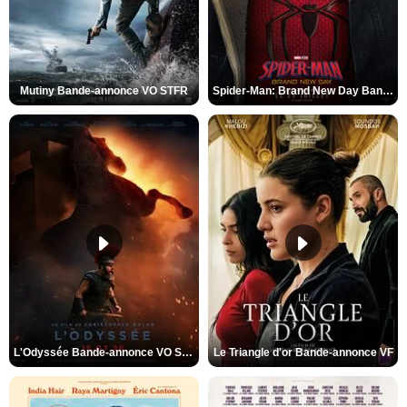
Mutiny Bande-annonce VO STFR
Spider-Man: Brand New Day Bande-annonce VO STFR
L'Odyssée Bande-annonce VO STFR
Le Triangle d'or Bande-annonce VF