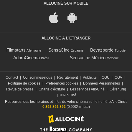
ALLOCINÉ SUR MOBILE
ALLOCINÉ À L'ÉTRANGER
Filmstarts
SensaCine
Beyazperde
Allemagne
Espagne
Turquie
AdoroCinema
Sensacine México
Brésil
Mexique
Contact
|
Qui sommes-nous
|
Recrutement
|
Publicité
|
CGU
|
CGV
|
Politique de cookies
|
Préférences cookies
|
Données Personnelles
|
Revue de presse
|
Charte d'écriture
|
Les services AlloCiné
|
Gérer Utiq
|
©AlloCiné
Retrouvez tous les horaires et infos de votre cinéma sur le numéro AlloCiné :
0 892 892 892
(0,90€/minute)