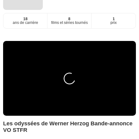
18
8
1
ans de carrière
films et séries tournés
prix
Les odyssées de Werner Herzog Bande-annonce
VO STFR