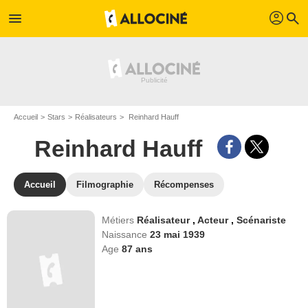
profil
menu
search
Accueil
Stars
Réalisateurs
Reinhard Hauff
Reinhard Hauff
Accueil
Filmographie
Récompenses
Métiers
Réalisateur
,
Acteur
,
Scénariste
Naissance
23 mai 1939
Age
87
ans