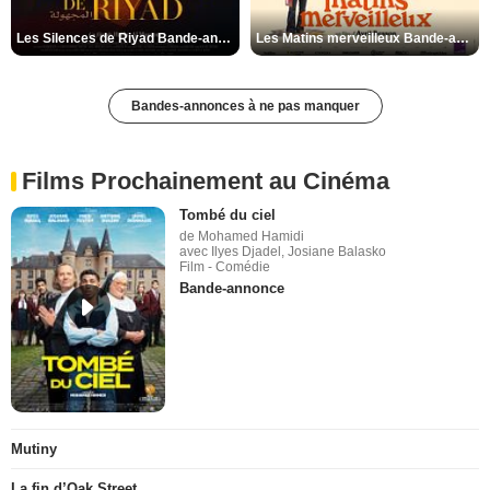
Les Silences de Riyad Bande-annonce VO STFR
Les Matins merveilleux Bande-annonce VF
Bandes-annonces à ne pas manquer
Films Prochainement au Cinéma
Tombé du ciel
de Mohamed Hamidi
avec Ilyes Djadel, Josiane Balasko
Film - Comédie
Bande-annonce
Mutiny
La fin d’Oak Street