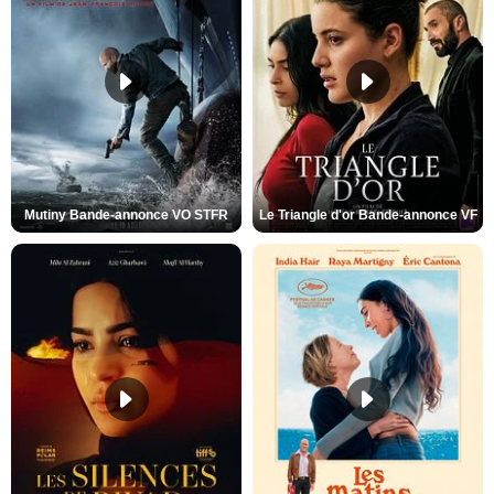
Mutiny Bande-annonce VO STFR
Le Triangle d'or Bande-annonce VF