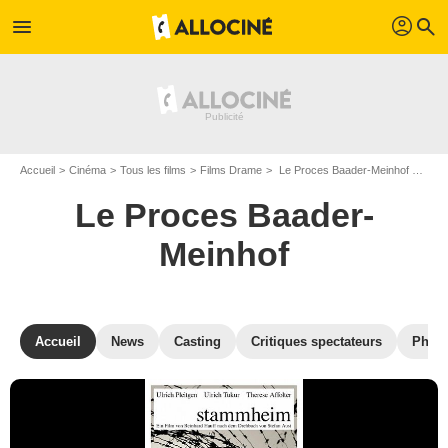
profil
menu
search
Accueil
Cinéma
Tous les films
Films Drame
Le Proces Baader-Meinhof de Reinhard Hauff
Le Proces Baader-
Meinhof
Accueil
News
Casting
Critiques spectateurs
Phot