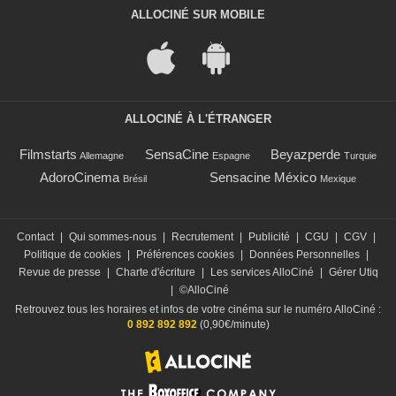
ALLOCINÉ SUR MOBILE
ALLOCINÉ À L'ÉTRANGER
Filmstarts
SensaCine
Beyazperde
Allemagne
Espagne
Turquie
AdoroCinema
Sensacine México
Brésil
Mexique
Contact
|
Qui sommes-nous
|
Recrutement
|
Publicité
|
CGU
|
CGV
|
Politique de cookies
|
Préférences cookies
|
Données Personnelles
|
Revue de presse
|
Charte d'écriture
|
Les services AlloCiné
|
Gérer Utiq
|
©AlloCiné
Retrouvez tous les horaires et infos de votre cinéma sur le numéro AlloCiné :
0 892 892 892
(0,90€/minute)