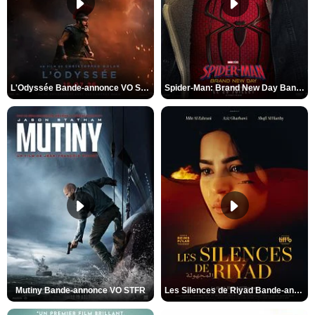
L'Odyssée Bande-annonce VO STFR
Spider-Man: Brand New Day Bande-annonce VO STFR
Mutiny Bande-annonce VO STFR
Les Silences de Riyad Bande-annonce VO STFR