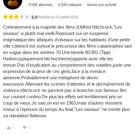
3 508 abonnés
4 339 critiques
Suivre son activité
3,0
Publiée le 21 juillet 2010
Contrairement à la majorité des films d'Alfred Hitchcock,"Les
oiseaux" a plutôt mal vieilli.Reposant sur un suspense
énigmatique:des attaques d'oiseaux sur les habitants d'une petite
ville côtière;il est surtout le précurseur des films-catastrophes tant
en vogue dans les années 70.Une blonde BCBG (Tippi
Hedren,typiquement hitchockienne)apporte avec elle les
ennuis.Pas d'explication au comportement des volatiles,juste une
expression de la peur de ces gens,face à la menace
aérienne.Probablement une métaphore de désirs
inassouvis.Alternant les scènes d'attentes et le déchaînement de
violence,Hitchcock ne parvient pas à brancher son fameux film
sur courant continu.De plus,les effets ont terriblement pris un
coup de vieux.Je sais,on est en 1963,mais d'autres résistent
mieux à l'épreuve du temps.Au final,"Les oiseaux" ne mérite plus
sa réputation flatteuse.
1
1