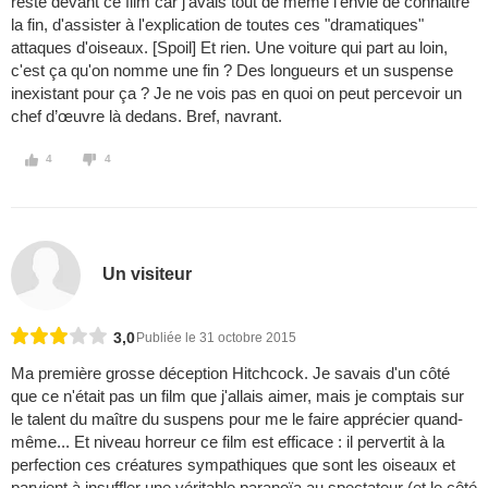
resté devant ce film car j'avais tout de même l'envie de connaitre
la fin, d'assister à l'explication de toutes ces "dramatiques"
attaques d'oiseaux. [Spoil] Et rien. Une voiture qui part au loin,
c'est ça qu'on nomme une fin ? Des longueurs et un suspense
inexistant pour ça ? Je ne vois pas en quoi on peut percevoir un
chef d’œuvre là dedans. Bref, navrant.
4
4
Un visiteur
3,0
Publiée le 31 octobre 2015
Ma première grosse déception Hitchcock. Je savais d'un côté
que ce n'était pas un film que j'allais aimer, mais je comptais sur
le talent du maître du suspens pour me le faire apprécier quand-
même... Et niveau horreur ce film est efficace : il pervertit à la
perfection ces créatures sympathiques que sont les oiseaux et
parvient à insuffler une véritable paranoïa au spectateur (et le côté