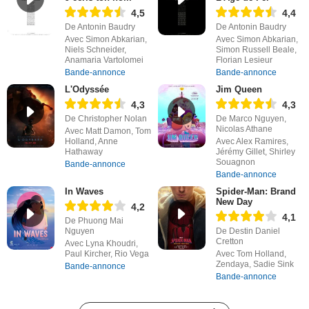
4,5
4,4
De Antonin Baudry
De Antonin Baudry
Avec Simon Abkarian,
Avec Simon Abkarian,
Niels Schneider,
Simon Russell Beale,
Anamaria Vartolomei
Florian Lesieur
Bande-annonce
Bande-annonce
L'Odyssée
Jim Queen
4,3
4,3
De Christopher Nolan
De Marco Nguyen,
Nicolas Athane
Avec Matt Damon, Tom
Holland, Anne
Avec Alex Ramires,
Hathaway
Jérémy Gillet, Shirley
Souagnon
Bande-annonce
Bande-annonce
In Waves
Spider-Man: Brand
New Day
4,2
4,1
De Phuong Mai
Nguyen
De Destin Daniel
Cretton
Avec Lyna Khoudri,
Paul Kircher, Rio Vega
Avec Tom Holland,
Zendaya, Sadie Sink
Bande-annonce
Bande-annonce