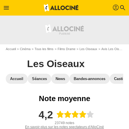
profil
menu
search
Accueil
Cinéma
Tous les films
Films Drame
Les Oiseaux
Avis Les Oiseaux
Les Oiseaux
Accueil
Séances
News
Bandes-annonces
Casting
Note moyenne
4,2
23749 notes
En savoir plus sur les notes spectateurs d'AlloCiné