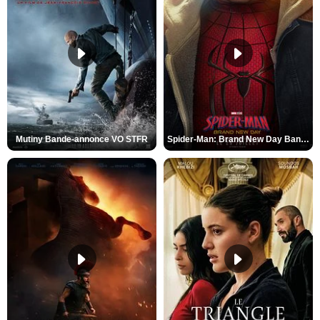
Mutiny Bande-annonce VO STFR
Spider-Man: Brand New Day Bande-annonce VO STFR