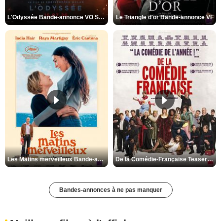
L'Odyssée Bande-annonce VO STFR
Le Triangle d'or Bande-annonce VF
Les Matins merveilleux Bande-annonce VF
De la Comédie-Française Teaser VF
Bandes-annonces à ne pas manquer