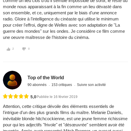
comme un lieu clos d'où il semble impossible de sortir, le reste du
monde nous apparaissant à la fin comme un lieu dévasté dans
son ensemble, et ce, uniquement par le biais d'une annonce
radio. Gloire à l'intelligence du cinéaste qui utilise le minimum
pour créer l'effroi, digne de Welles avec son adaptation de "La
guerre des mondes" sur les ondes. Je considère ce film comme
une oeuvre maîtresse de l'histoire du cinéma.
2
0
Top of the World
90 abonnés
153 critiques
Suivre son activité
5,0
Publiée le 16 février 2019
Attention, cette critique dévoile des éléments essentiels de
l'intrigue d'un des plus grands films du maître. Melanie Daniels,
inévitable blonde hitchcockienne, est une jeune femme richissime
pour qui les adjectifs "frivole" et "désœuvrée" semblent avoir été
inventés. Après avoir rencontré Mitch Brenner, un avocat aussi