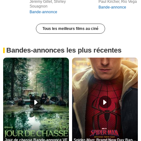
Jérémy Gillet, Shirley
Paul Kircher, Rio Vega
Souagnon
Bande-annonce
Bande-annonce
Tous les meilleurs films au ciné
Bandes-annonces les plus récentes
Jour de chasse Bande-annonce VF
Spider-Man: Brand New Day Bande-annonce (3) VO STFR