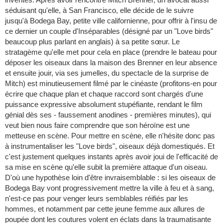
séduisant qu'elle, à San Francisco, elle décide de le suivre
jusqu'à Bodega Bay, petite ville californienne, pour offrir à l'insu de
ce dernier un couple d'Inséparables (désigné par un "Love birds"
beaucoup plus parlant en anglais) à sa petite sœur. Le
stratagème qu'elle met pour cela en place (prendre le bateau pour
déposer les oiseaux dans la maison des Brenner en leur absence
et ensuite jouir, via ses jumelles, du spectacle de la surprise de
Mitch) est minutieusement filmé par le cinéaste (profitons-en pour
écrire que chaque plan et chaque raccord sont chargés d'une
puissance expressive absolument stupéfiante, rendant le film
génial dès ses - faussement anodines - premières minutes), qui
veut bien nous faire comprendre que son héroïne est une
metteuse en scène. Pour mettre en scène, elle n'hésite donc pas
à instrumentaliser les "Love birds", oiseaux déjà domestiqués. Et
c'est justement quelques instants après avoir joui de l'efficacité de
sa mise en scène qu'elle subit la première attaque d'un oiseau.
D'où une hypothèse loin d'être invraisemblable : si les oiseaux de
Bodega Bay vont progressivement mettre la ville à feu et à sang,
n'est-ce pas pour venger leurs semblables réifiés par les
hommes, et notamment par cette jeune femme aux allures de
poupée dont les coutures volent en éclats dans la traumatisante