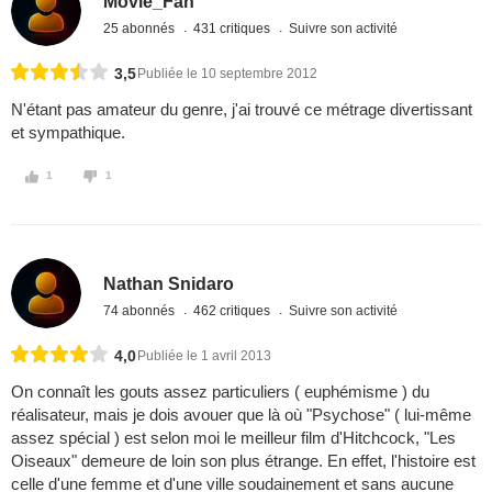
Movie_Fan
25 abonnés
431 critiques
Suivre son activité
3,5
Publiée le 10 septembre 2012
N'étant pas amateur du genre, j'ai trouvé ce métrage divertissant
et sympathique.
1
1
Nathan Snidaro
74 abonnés
462 critiques
Suivre son activité
4,0
Publiée le 1 avril 2013
On connaît les gouts assez particuliers ( euphémisme ) du
réalisateur, mais je dois avouer que là où "Psychose" ( lui-même
assez spécial ) est selon moi le meilleur film d'Hitchcock, "Les
Oiseaux" demeure de loin son plus étrange. En effet, l'histoire est
celle d'une femme et d'une ville soudainement et sans aucune