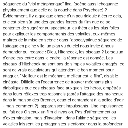
séquence du "viol métaphorique" final (scène aussi choquante
physiquement que celle de la douche dans Psychose) ?
Évidemment, il y a quelque chose d'un peu ridicule à écrire cela,
et c'est bien sûr une des grandes forces du film que de se
contenter de suggérer au spectateur les théories les plus folles
pour expliquer les comportements des volatiles, eux-mêmes
maîtres de la mise en scène : dans l'apocalyptique séquence de
l'attaque en pleine ville, un plan vu du ciel nous invite à nous
demander qui regarde : Dieu, Hitchcock, les oiseaux ? Lorsqu'un
d'entre eux entre dans le cadre, la réponse est donnée. Les
oiseaux d'Hitchcock ne sont pas de simples volatiles enragés, ce
sont de vrais calculateurs qui attendent le bon moment pour
attaquer. "Meilleur est le méchant, meilleur est le film", disait le
cinéaste. Difficile en l'occurrence de trouver méchants plus
diaboliques que ces oiseaux face auxquels les héros, empêtrés
dans leurs réflexes trop rationnels (après l'attaque des moineaux
dans la maison des Brenner, ceux-ci demandent à la police d'agir
- mais comment ?), apparaissent impuissants. Une impuissance
qui fait des Oiseaux un film d'invasion. Pas d'affrontement ou
d'extermination, mais d'invasion : dans l'ultime séquence, les
volatiles laissent les protagonistes s'enfoncer dans la profondeur