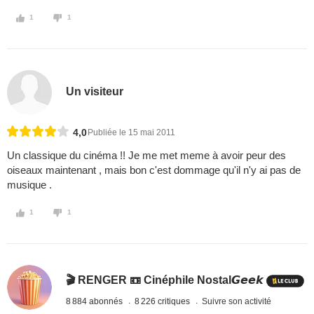
1
1
Un visiteur
4,0
Publiée le 15 mai 2011
Un classique du cinéma !! Je me met meme à avoir peur des
oiseaux maintenant , mais bon c'est dommage qu'il n'y ai pas de
musique .
1
1
🎬 RENGER 📼 Cinéphile Nostal𝙂𝙚𝙚𝙠
8 884 abonnés
8 226 critiques
Suivre son activité