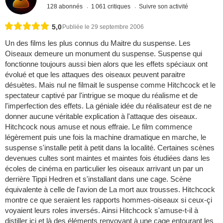
128 abonnés
1 061 critiques
Suivre son activité
5,0
Publiée le 29 septembre 2006
Un des films les plus connus du Maitre du suspense. Les
Oiseaux demeure un monument du suspense. Suspense qui
fonctionne toujours aussi bien alors que les effets spéciaux ont
évolué et que les attaques des oiseaux peuvent paraitre
désuètes. Mais nul ne filmait le suspense comme Hitchcock et le
spectateur captivé par l'intrigue se moque du réalisme et de
l'imperfection des effets. La géniale idée du réalisateur est de ne
donner aucune véritable explication à l'attaque des oiseaux.
Hitchcock nous amuse et nous effraie. Le film commence
légèrement puis une fois la machine dramatique en marche, le
suspense s'installe petit à petit dans la localité. Certaines scènes
devenues cultes sont maintes et maintes fois étudiées dans les
écoles de cinéma en particulier les oiseaux arrivant un par un
derrière Tippi Hedren et s'installant dans une cage. Scène
équivalente à celle de l'avion de La mort aux trousses. Hitchcock
montre ce que seraient les rapports hommes-oiseaux si ceux-çi
voyaient leurs roles inversés. Ainsi Hitchcock s'amuse-t-il à
distiller ici et là des éléments renvoyant à une cage entourant les