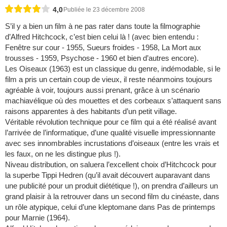
4,0
Publiée le 23 décembre 2008
S’il y a bien un film à ne pas rater dans toute la filmographie
d’Alfred Hitchcock, c’est bien celui là ! (avec bien entendu :
Fenêtre sur cour - 1955, Sueurs froides - 1958, La Mort aux
trousses - 1959, Psychose - 1960 et bien d’autres encore).
Les Oiseaux (1963) est un classique du genre, indémodable, si le
film a pris un certain coup de vieux, il reste néanmoins toujours
agréable à voir, toujours aussi prenant, grâce à un scénario
machiavélique où des mouettes et des corbeaux s’attaquent sans
raisons apparentes à des habitants d’un petit village.
Véritable révolution technique pour ce film qui a été réalisé avant
l’arrivée de l’informatique, d’une qualité visuelle impressionnante
avec ses innombrables incrustations d’oiseaux (entre les vrais et
les faux, on ne les distingue plus !).
Niveau distribution, on saluera l’excellent choix d’Hitchcock pour
la superbe Tippi Hedren (qu’il avait découvert auparavant dans
une publicité pour un produit diététique !), on prendra d’ailleurs un
grand plaisir à la retrouver dans un second film du cinéaste, dans
un rôle atypique, celui d’une kleptomane dans Pas de printemps
pour Marnie (1964).