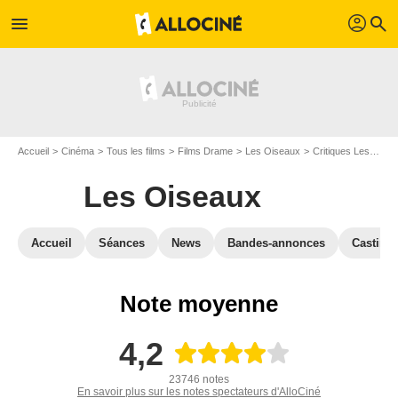
profil
menu
search
Accueil
Cinéma
Tous les films
Films Drame
Les Oiseaux
Critiques Les Oiseaux
Les Oiseaux
Accueil
Séances
News
Bandes-annonces
Casting
Note moyenne
4,2
23746 notes
En savoir plus sur les notes spectateurs d'AlloCiné