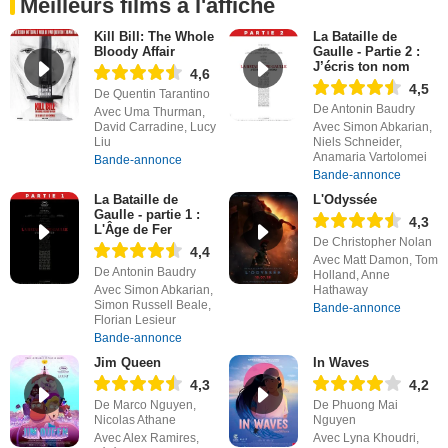
Meilleurs films à l'affiche
Kill Bill: The Whole
La Bataille de
Bloody Affair
Gaulle - Partie 2 :
J’écris ton nom
4,6
4,5
De Quentin Tarantino
De Antonin Baudry
Avec Uma Thurman,
David Carradine, Lucy
Avec Simon Abkarian,
Liu
Niels Schneider,
Anamaria Vartolomei
Bande-annonce
Bande-annonce
La Bataille de
L'Odyssée
Gaulle - partie 1 :
4,3
L'Âge de Fer
De Christopher Nolan
4,4
Avec Matt Damon, Tom
De Antonin Baudry
Holland, Anne
Avec Simon Abkarian,
Hathaway
Simon Russell Beale,
Bande-annonce
Florian Lesieur
Bande-annonce
Jim Queen
In Waves
4,3
4,2
De Marco Nguyen,
De Phuong Mai
Nicolas Athane
Nguyen
Avec Alex Ramires,
Avec Lyna Khoudri,