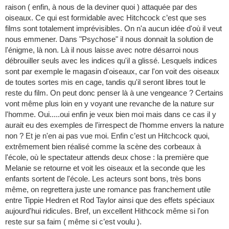
raison ( enfin, à nous de la deviner quoi ) attaquée par des
oiseaux. Ce qui est formidable avec Hitchcock c’est que ses
films sont totalement imprévisibles. On n'a aucun idée d'où il veut
nous emmener. Dans "Psychose" il nous donnait la solution de
l'énigme, là non. Là il nous laisse avec notre désarroi nous
débrouiller seuls avec les indices qu'il a glissé. Lesquels indices
sont par exemple le magasin d'oiseaux, car l'on voit des oiseaux
de toutes sortes mis en cage, tandis qu'il seront libres tout le
reste du film. On peut donc penser là à une vengeance ? Certains
vont même plus loin en y voyant une revanche de la nature sur
l'homme. Oui.....oui enfin je veux bien moi mais dans ce cas il y
aurait eu des exemples de l'irrespect de l’homme envers la nature
non ? Et je n'en ai pas vue moi. Enfin c’est un Hitchcock quoi,
extrêmement bien réalisé comme la scène des corbeaux à
l'école, où le spectateur attends deux chose : la première que
Melanie se retourne et voit les oiseaux et la seconde que les
enfants sortent de l'école. Les acteurs sont bons, très bons
même, on regrettera juste une romance pas franchement utile
entre Tippie Hedren et Rod Taylor ainsi que des effets spéciaux
aujourd'hui ridicules. Bref, un excellent Hithcock même si l'on
reste sur sa faim ( même si c’est voulu ).