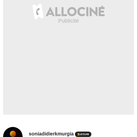
soniadidierkmurgia