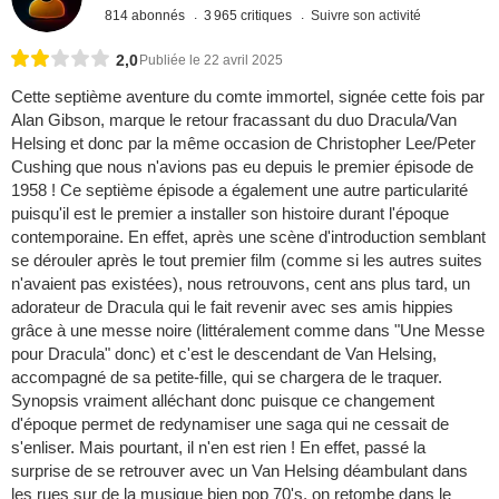
814 abonnés
3 965 critiques
Suivre son activité
2,0
Publiée le 22 avril 2025
Cette septième aventure du comte immortel, signée cette fois par
Alan Gibson, marque le retour fracassant du duo Dracula/Van
Helsing et donc par la même occasion de Christopher Lee/Peter
Cushing que nous n'avions pas eu depuis le premier épisode de
1958 ! Ce septième épisode a également une autre particularité
puisqu'il est le premier a installer son histoire durant l'époque
contemporaine. En effet, après une scène d'introduction semblant
se dérouler après le tout premier film (comme si les autres suites
n'avaient pas existées), nous retrouvons, cent ans plus tard, un
adorateur de Dracula qui le fait revenir avec ses amis hippies
grâce à une messe noire (littéralement comme dans "Une Messe
pour Dracula" donc) et c'est le descendant de Van Helsing,
accompagné de sa petite-fille, qui se chargera de le traquer.
Synopsis vraiment alléchant donc puisque ce changement
d'époque permet de redynamiser une saga qui ne cessait de
s'enliser. Mais pourtant, il n'en est rien ! En effet, passé la
surprise de se retrouver avec un Van Helsing déambulant dans
les rues sur de la musique bien pop 70's, on retombe dans le