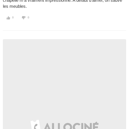
chapelle m'a vraiment impressionné. A défaut d'aimer, on sauve
les meubles.
0
0