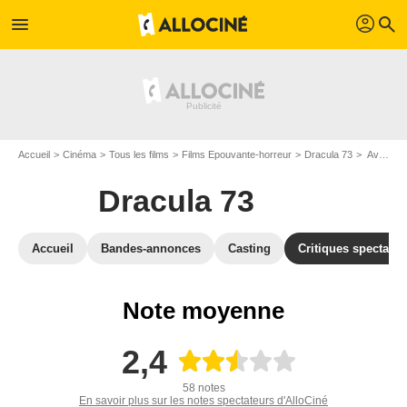
profil
menu
search
Accueil
Cinéma
Tous les films
Films Epouvante-horreur
Dracula 73
Avis sur Dracula 73
Dracula 73
Accueil
Bandes-annonces
Casting
Critiques spectateu
Note moyenne
2,4
58 notes
En savoir plus sur les notes spectateurs d'AlloCiné