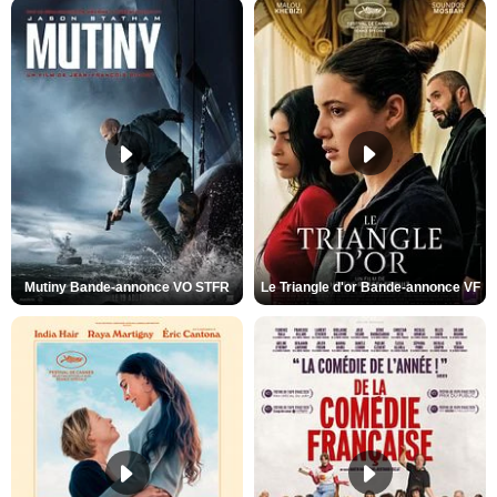
Mutiny Bande-annonce VO STFR
Le Triangle d'or Bande-annonce VF