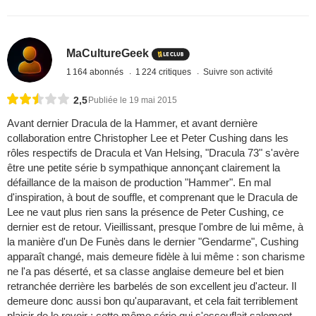
MaCultureGeek
1 164 abonnés
1 224 critiques
Suivre son activité
2,5
Publiée le 19 mai 2015
Avant dernier Dracula de la Hammer, et avant dernière
collaboration entre Christopher Lee et Peter Cushing dans les
rôles respectifs de Dracula et Van Helsing, "Dracula 73" s'avère
être une petite série b sympathique annonçant clairement la
défaillance de la maison de production "Hammer". En mal
d'inspiration, à bout de souffle, et comprenant que le Dracula de
Lee ne vaut plus rien sans la présence de Peter Cushing, ce
dernier est de retour. Vieillissant, presque l'ombre de lui même, à
la manière d'un De Funès dans le dernier "Gendarme", Cushing
apparaît changé, mais demeure fidèle à lui même : son charisme
ne l'a pas déserté, et sa classe anglaise demeure bel et bien
retranchée derrière les barbelés de son excellent jeu d'acteur. Il
demeure donc aussi bon qu'auparavant, et cela fait terriblement
plaisir de le revoir : cette même série qui s'essouflait salement