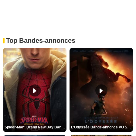
Top Bandes-annonces
Spider-Man: Brand New Day Bande-annonce VO STFR
L'Odyssée Bande-annonce VO STFR