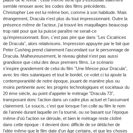
semble renouer avec les codes des films précédents.
Christopher Lee est lui même bon, comme à son habitude. Mais
étrangement, Dracula n'est plus du tout impressionnant. Outre la
présence même de l'acteur, j'ai trouvé les maquillages beaucoup
trop raté pour que lui puisse paraître ne serait-ce
qu'impressionnant. Bon, c'est pas pire que dans "Les Cicatrices
de Dracula", alors relativisons. Impression appuyée par le fait que
Peter Cushing prend clairement l'ascendant sur le personnage de
Dracula. Malheureusement, le niveau global n'est pas aussi
grandiose que celui des deux premiers films. Le scénario
s'inspire grandement de celui du film "Une Messe pour Dracula",
avec les rites sataniques et tout le bordel, ce volet ci lui ajoute la
contemporanéité de notre époque, jouant de manière plus ou
moins pertinente avec les progrès technologiques et sociétaux du
20 ème siècle, au point d'appeler le métrage "Dracula 73",
transposant donc l'action dans un cadre plus actuel et l'assumant
clairement. Le soucis, c'est que lorsque l'on colle au film le nom
de l'année durant laquelle on l'a tourné, ou se basant sur l'époque
même d'oû l'action se déroule, et bien le métrage reste cloîtré
dans cette époque : il devient donc difficile de se détâcher de
l'idée même que le film date d'un âge certains, et que les choses