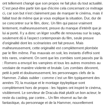
ont tellement changé que son propos ne fait plus du tout actualité.
C'est peut-être partir loin que d'écrire cela concernant ce métrage
ci, car son but n'est clairement pas de marquer le cinéma, mais il
fallait tout de même que je vous explique la situation. Dur, dur de
se concontrer sur le film, donc. Un film qui passe vraiment
lentement, malheureusement, preuve du manque d'intérêt que je
lui ai porté. Il y a donc un léger souffle de renouveau sur la saga,
seulement dû à l'aspect contemporain du film, seule preuve
d'originalité dont les scénaristes ont fait preuve. Mais
malheureusement, cette originalité est complètement plombée
par le film même. Pas mauvais en soit, les instants d'effroi sont
très rares, vraiment. On sent que les zombies sont passés par là
: Romero a envoyé les vampires et tous les autres monstres au
vestiaire de manière violente et brutale. Les zombies dévorent,
petit à petit et douloureusement, les personnages clefs de la
Hammer. J'allais oublier : comme c'est un film typiquement des
années 70, la musique et le montage épyleptique sont
complètement hors de propos : les hippies ont inspiré le cinéma,
visiblement. Le serviteur de Dracula était plutôt un bon acteur; le
reste du casting, par contre... Un film réservé au fan de
fantastique, du personnage et de la Hammer, nouvellement