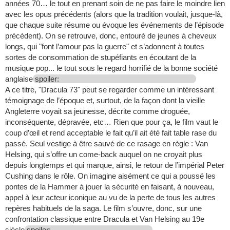
années 70… le tout en prenant soin de ne pas faire le moindre lien
avec les opus précédents (alors que la tradition voulait, jusque-là,
que chaque suite résume ou évoque les événements de l’épisode
précédent). On se retrouve, donc, entouré de jeunes à cheveux
longs, qui "font l’amour pas la guerre" et s’adonnent à toutes
sortes de consommation de stupéfiants en écoutant de la
musique pop... le tout sous le regard horrifié de la bonne société
anglaise
spoiler:
A ce titre, "Dracula 73" peut se regarder comme un intéressant
témoignage de l’époque et, surtout, de la façon dont la vieille
Angleterre voyait sa jeunesse, décrite comme droguée,
inconséquente, dépravée, etc… Rien que pour ça, le film vaut le
coup d’œil et rend acceptable le fait qu’il ait été fait table rase du
passé. Seul vestige à être sauvé de ce rasage en règle : Van
Helsing, qui s’offre un come-back auquel on ne croyait plus
depuis longtemps et qui marque, ainsi, le retour de l’impérial Peter
Cushing dans le rôle. On imagine aisément ce qui a poussé les
pontes de la Hammer à jouer la sécurité en faisant, à nouveau,
appel à leur acteur iconique au vu de la perte de tous les autres
repères habituels de la saga. Le film s’ouvre, donc, sur une
confrontation classique entre Dracula et Van Helsing au 19e
siècle
spoiler: