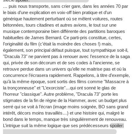
… puis nous transporte, sans crier gare, dans les années 70 par
le biais d’une explication en voix-off bien pratique et d’un
générique hautement perturbant où se mêlent voitures, routes
bétonnées, tours citadines et autres avions, le tout sur une
musique contemporaine bien différente des partitions baroques
habituelles de James Bernard. Ce parti-pris constitue, certes,
l’originalité du film (c’était la moindre des choses !) mais,
également, son principal défaut puisque, tout sympathique soit-il,
"Dracula 73" ne parvient pas à renouer avec l’essence de la saga
qui, privée de son décorum et de ses codes à l’ancienne, se
retrouve perdue dans un univers qu’elle ne maitrise pas et où la
concurrence l’écrasera rapidement. Rappelons, à titre d’exemple,
qu’à la même époque, sont sortis des films comme "Massacre à
la tronçonneuse" et "L’exorciste"…qui ont sonné le glas de
l’horreur "classique". Autre problème, "Dracula 73" porte les
stigmates de la fin de règne de la Hammer, avec un budget plus
serré qui se voit à l’écran (image moins soignée, BO sans grand
intérêt, décors moins travaillés…) et une histoire qui, malgré le
bond dans le temps, manque très singulièrement de renouveau.
L’intrigue suit la même logique que ses prédécesseurs
spoiler: