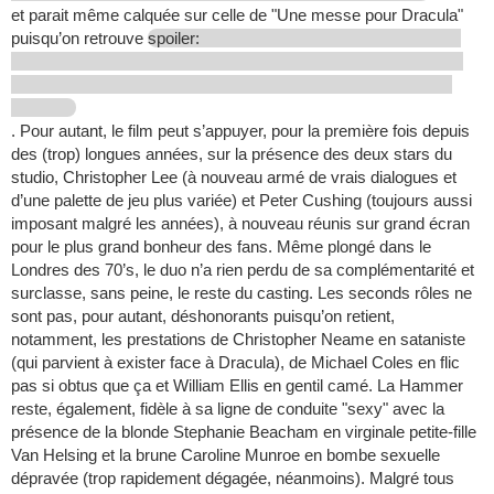
et parait même calquée sur celle de "Une messe pour Dracula"
puisqu’on retrouve
spoiler:
. Pour autant, le film peut s’appuyer, pour la première fois depuis
des (trop) longues années, sur la présence des deux stars du
studio, Christopher Lee (à nouveau armé de vrais dialogues et
d’une palette de jeu plus variée) et Peter Cushing (toujours aussi
imposant malgré les années), à nouveau réunis sur grand écran
pour le plus grand bonheur des fans. Même plongé dans le
Londres des 70’s, le duo n’a rien perdu de sa complémentarité et
surclasse, sans peine, le reste du casting. Les seconds rôles ne
sont pas, pour autant, déshonorants puisqu’on retient,
notamment, les prestations de Christopher Neame en sataniste
(qui parvient à exister face à Dracula), de Michael Coles en flic
pas si obtus que ça et William Ellis en gentil camé. La Hammer
reste, également, fidèle à sa ligne de conduite "sexy" avec la
présence de la blonde Stephanie Beacham en virginale petite-fille
Van Helsing et la brune Caroline Munroe en bombe sexuelle
dépravée (trop rapidement dégagée, néanmoins). Malgré tous