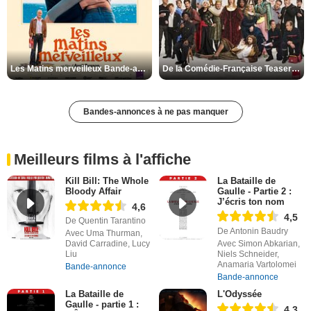
Les Matins merveilleux Bande-annonce VF
De la Comédie-Française Teaser VF
Bandes-annonces à ne pas manquer
Meilleurs films à l'affiche
Kill Bill: The Whole
La Bataille de
Bloody Affair
Gaulle - Partie 2 :
J’écris ton nom
4,6
4,5
De Quentin Tarantino
De Antonin Baudry
Avec Uma Thurman,
David Carradine, Lucy
Avec Simon Abkarian,
Liu
Niels Schneider,
Anamaria Vartolomei
Bande-annonce
Bande-annonce
La Bataille de
L'Odyssée
Gaulle - partie 1 :
4,3