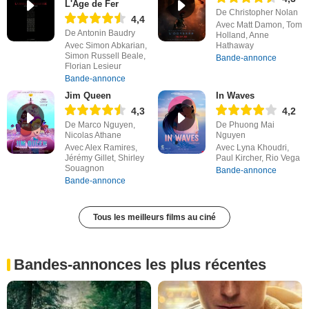
L'Âge de Fer
De Christopher Nolan
4,4
Avec Matt Damon, Tom
De Antonin Baudry
Holland, Anne
Avec Simon Abkarian,
Hathaway
Simon Russell Beale,
Bande-annonce
Florian Lesieur
Bande-annonce
Jim Queen
In Waves
4,3
4,2
De Marco Nguyen,
De Phuong Mai
Nicolas Athane
Nguyen
Avec Alex Ramires,
Avec Lyna Khoudri,
Jérémy Gillet, Shirley
Paul Kircher, Rio Vega
Souagnon
Bande-annonce
Bande-annonce
Tous les meilleurs films au ciné
Bandes-annonces les plus récentes