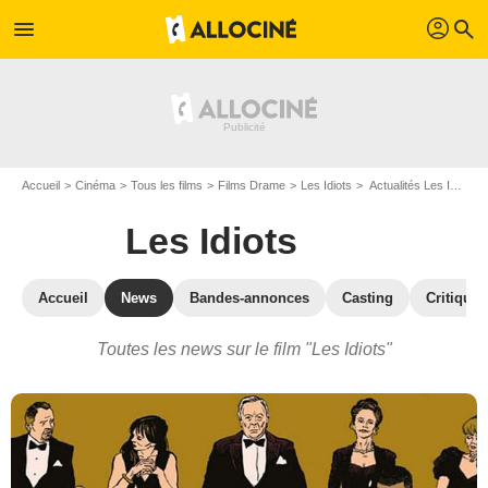
profil
menu
search
Accueil
Cinéma
Tous les films
Films Drame
Les Idiots
Actualités Les Idiots
Les Idiots
Accueil
News
Bandes-annonces
Casting
Critiques
Toutes les news sur le film "Les Idiots"