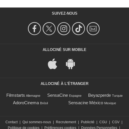
SUIVEZ-NOUS
ALLOCINÉ SUR MOBILE
ALLOCINÉ À L'ÉTRANGER
Filmstarts
SensaCine
Beyazperde
Allemagne
Espagne
Turquie
AdoroCinema
Sensacine México
Brésil
Mexique
Contact
|
Qui sommes-nous
|
Recrutement
|
Publicité
|
CGU
|
CGV
|
Politique de cookies
|
Préférences cookies
|
Données Personnelles
|