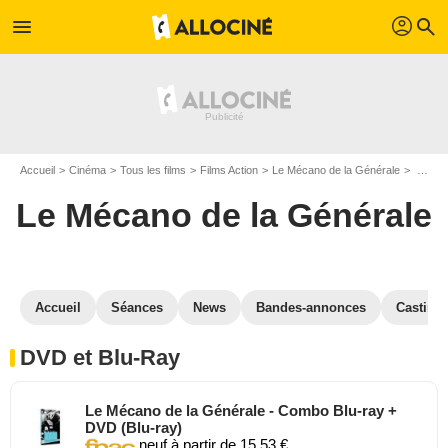
profil
menu
search
Accueil
Cinéma
Tous les films
Films Action
Le Mécano de la Générale
Le Mécano de la Générale en DVD Blu Ray
Le Mécano de la Générale
Accueil
Séances
News
Bandes-annonces
Casting
DVD et Blu-Ray
Le Mécano de la Générale - Combo Blu-ray +
DVD (Blu-ray)
neuf à partir de 15,53 €