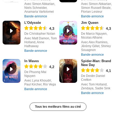
Avec Simon Abkarian,
Avec Simon Abkarian,
Niels Schneider,
Simon Russell Beale,
Anamaria Vartolomei
Florian Lesieur
Bande-annonce
Bande-annonce
L'Odyssée
Jim Queen
4,3
4,3
De Christopher Nolan
De Marco Nguyen,
Nicolas Athane
Avec Matt Damon, Tom
Holland, Anne
Avec Alex Ramires,
Hathaway
Jérémy Gillet, Shirley
Souagnon
Bande-annonce
Bande-annonce
In Waves
Spider-Man: Brand
New Day
4,2
4,1
De Phuong Mai
Nguyen
De Destin Daniel
Cretton
Avec Lyna Khoudri,
Paul Kircher, Rio Vega
Avec Tom Holland,
Zendaya, Sadie Sink
Bande-annonce
Bande-annonce
Tous les meilleurs films au ciné