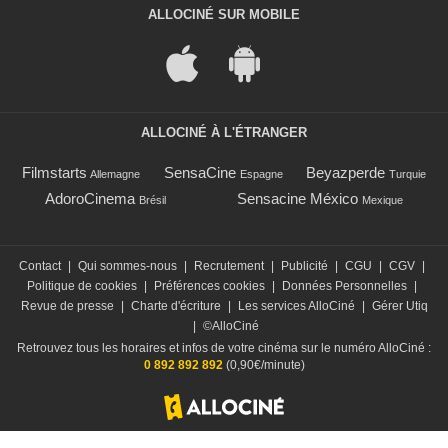
ALLOCINÉ SUR MOBILE
ALLOCINÉ À L'ÉTRANGER
Filmstarts
SensaCine
Beyazperde
Allemagne
Espagne
Turquie
AdoroCinema
Sensacine México
Brésil
Mexique
Contact
|
Qui sommes-nous
|
Recrutement
|
Publicité
|
CGU
|
CGV
|
Politique de cookies
|
Préférences cookies
|
Données Personnelles
|
Revue de presse
|
Charte d'écriture
|
Les services AlloCiné
|
Gérer Utiq
|
©AlloCiné
Retrouvez tous les horaires et infos de votre cinéma sur le numéro AlloCiné :
0 892 892 892
(0,90€/minute)