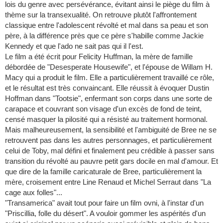
lois du genre avec persévérance, évitant ainsi le piège du film à
thème sur la transexualité. On retrouve plutôt l'affrontement
classique entre l'adolescent révolté et mal dans sa peau et son
père, à la différence près que ce père s'habille comme Jackie
Kennedy et que l'ado ne sait pas qui il l'est.
Le film a été écrit pour Felicity Huffman, la mère de famille
débordée de "Desesperate Housewife", et l'épouse de Willam H.
Macy qui a produit le film. Elle a particulièrement travaillé ce rôle,
et le résultat est très convaincant. Elle réussit à évoquer Dustin
Hoffman dans "Tootsie", enfermant son corps dans une sorte de
carapace et couvrant son visage d'un excès de fond de teint,
censé masquer la pilosité qui a résisté au traitement hormonal.
Mais malheureusement, la sensibilité et l'ambiguité de Bree ne se
retrouvent pas dans les autres personnages, et particulièrement
celui de Toby, mal défini et finalement peu crédible à passer sans
transition du révolté au pauvre petit gars docile en mal d'amour. Et
que dire de la famille caricaturale de Bree, particulièrement la
mère, croisement entre Line Renaud et Michel Serraut dans "La
cage aux folles"...
"Transamerica" avait tout pour faire un film ovni, à l'instar d'un
"Priscillia, folle du désert". A vouloir gommer les aspérités d'un