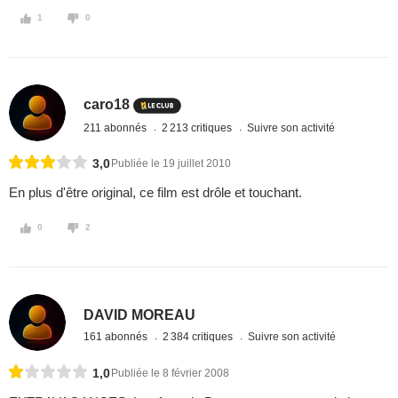
1
0
caro18
211 abonnés
2 213 critiques
Suivre son activité
3,0
Publiée le 19 juillet 2010
En plus d'être original, ce film est drôle et touchant.
0
2
DAVID MOREAU
161 abonnés
2 384 critiques
Suivre son activité
1,0
Publiée le 8 février 2008