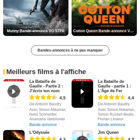
Mutiny Bande-annonce VO STFR
Cotton Queen Bande-annonce VO STFR
Bandes-annonces à ne pas manquer
Meilleurs films à l'affiche
La Bataille de
La Bataille de
Gaulle - Partie 2 :
Gaulle - partie 1 :
J’écris ton nom
L'Âge de Fer
4,5
4,4
De Antonin Baudry
De Antonin Baudry
Avec Simon Abkarian,
Avec Simon Abkarian,
Niels Schneider,
Simon Russell Beale,
Anamaria Vartolomei
Florian Lesieur
Bande-annonce
Bande-annonce
L'Odyssée
Jim Queen
4,3
4,3