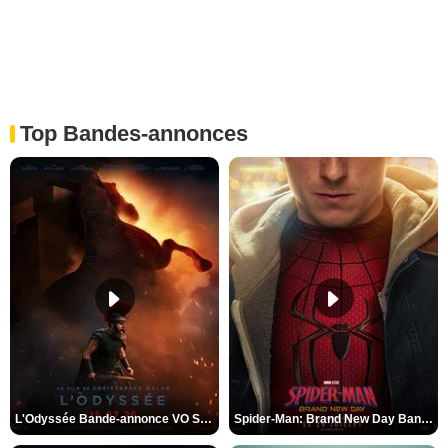
Top Bandes-annonces
L'Odyssée Bande-annonce VO STFR
Spider-Man: Brand New Day Bande-annonce VO STFR