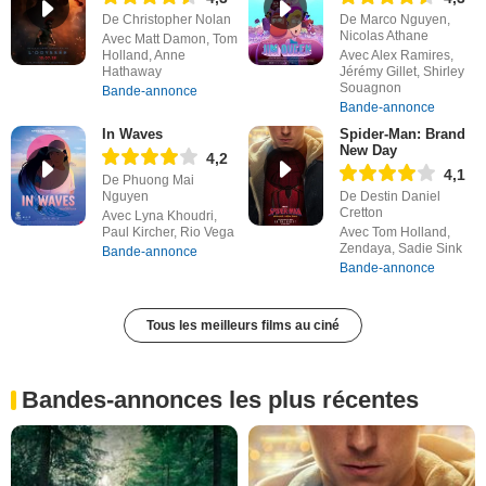
De Christopher Nolan
De Marco Nguyen,
Nicolas Athane
Avec Matt Damon, Tom
Holland, Anne
Avec Alex Ramires,
Hathaway
Jérémy Gillet, Shirley
Souagnon
Bande-annonce
Bande-annonce
In Waves
Spider-Man: Brand
New Day
4,2
4,1
De Phuong Mai
Nguyen
De Destin Daniel
Cretton
Avec Lyna Khoudri,
Paul Kircher, Rio Vega
Avec Tom Holland,
Zendaya, Sadie Sink
Bande-annonce
Bande-annonce
Tous les meilleurs films au ciné
Bandes-annonces les plus récentes