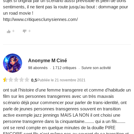
sujet si original par un scénario aussi prévisible et plein de bons
sentiments, il ne tient pas la route jusqu'au bout : dommage pour
un road movie !
http://www.critiquesclunysiennes.com/
0
0
Anonyme M Ciné
98 abonnés
1 712 critiques
Suivre son activité
0,5
Publiée le 21 novembre 2021
ont suit l'histoire d'une femme transgenre et comme d'habitude un
film sur les personnes transgenres avec un très mauvais
scénario déjà pour commencer pour parler de trans-identité, ont
parle de jeunes personnes transgenres souvent en transition
active exemple jazz jennings MAIS LA NON il ont choisi une
personne transgenre dans la cinquantaine........ qui a un fils.......
ont se rend compte en quelque minutes de la douille PIRE
ENCORE sont fils n'est même pas au courant de sa transition et