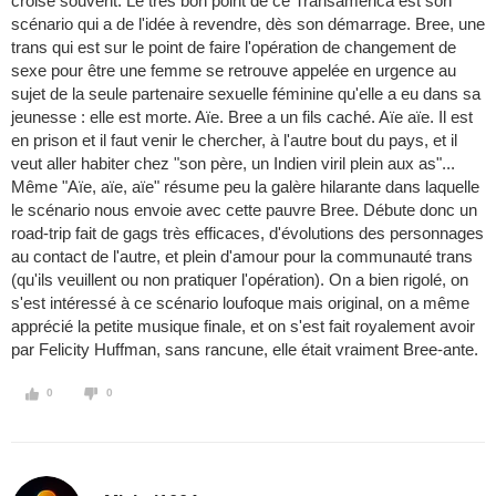
croise souvent. Le très bon point de ce Transamerica est son
scénario qui a de l'idée à revendre, dès son démarrage. Bree, une
trans qui est sur le point de faire l'opération de changement de
sexe pour être une femme se retrouve appelée en urgence au
sujet de la seule partenaire sexuelle féminine qu'elle a eu dans sa
jeunesse : elle est morte. Aïe. Bree a un fils caché. Aïe aïe. Il est
en prison et il faut venir le chercher, à l'autre bout du pays, et il
veut aller habiter chez "son père, un Indien viril plein aux as"...
Même "Aïe, aïe, aïe" résume peu la galère hilarante dans laquelle
le scénario nous envoie avec cette pauvre Bree. Débute donc un
road-trip fait de gags très efficaces, d'évolutions des personnages
au contact de l'autre, et plein d'amour pour la communauté trans
(qu'ils veuillent ou non pratiquer l'opération). On a bien rigolé, on
s'est intéressé à ce scénario loufoque mais original, on a même
apprécié la petite musique finale, et on s'est fait royalement avoir
par Felicity Huffman, sans rancune, elle était vraiment Bree-ante.
0
0