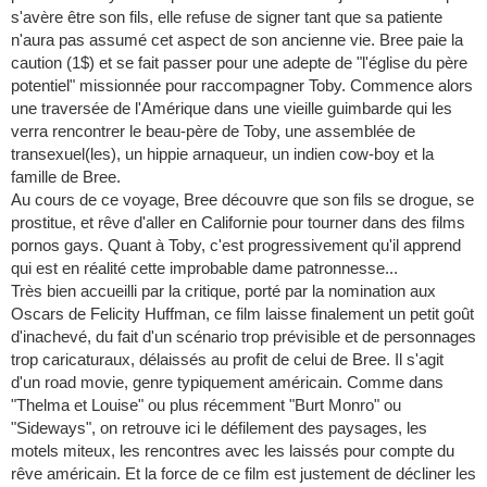
s'avère être son fils, elle refuse de signer tant que sa patiente
n'aura pas assumé cet aspect de son ancienne vie. Bree paie la
caution (1$) et se fait passer pour une adepte de "l'église du père
potentiel" missionnée pour raccompagner Toby. Commence alors
une traversée de l'Amérique dans une vieille guimbarde qui les
verra rencontrer le beau-père de Toby, une assemblée de
transexuel(les), un hippie arnaqueur, un indien cow-boy et la
famille de Bree.
Au cours de ce voyage, Bree découvre que son fils se drogue, se
prostitue, et rêve d'aller en Californie pour tourner dans des films
pornos gays. Quant à Toby, c'est progressivement qu'il apprend
qui est en réalité cette improbable dame patronnesse...
Très bien accueilli par la critique, porté par la nomination aux
Oscars de Felicity Huffman, ce film laisse finalement un petit goût
d'inachevé, du fait d'un scénario trop prévisible et de personnages
trop caricaturaux, délaissés au profit de celui de Bree. Il s'agit
d'un road movie, genre typiquement américain. Comme dans
"Thelma et Louise" ou plus récemment "Burt Monro" ou
"Sideways", on retrouve ici le défilement des paysages, les
motels miteux, les rencontres avec les laissés pour compte du
rêve américain. Et la force de ce film est justement de décliner les