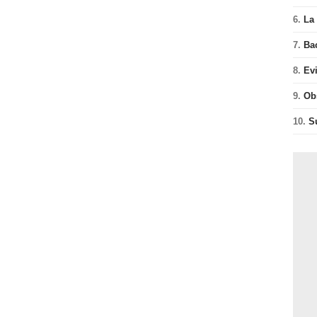
6.
La 
7.
Ba
8.
Ev
9.
Ob
10.
S