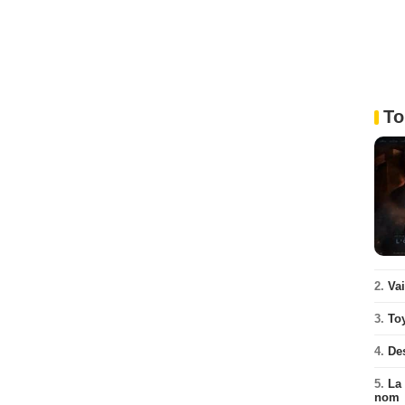
To
2.
Va
3.
To
4.
De
5.
La 
nom