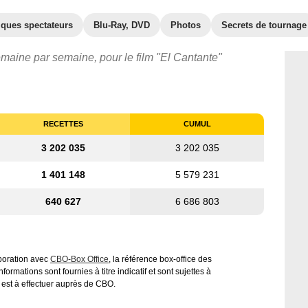
iques spectateurs
Blu-Ray, DVD
Photos
Secrets de tournage
emaine par semaine, pour le film "El Cantante"
RECETTES
CUMUL
3 202 035
3 202 035
1 401 148
5 579 231
640 627
6 686 803
aboration avec
CBO-Box Office
, la référence box-office des
ormations sont fournies à titre indicatif et sont sujettes à
 est à effectuer auprès de CBO.