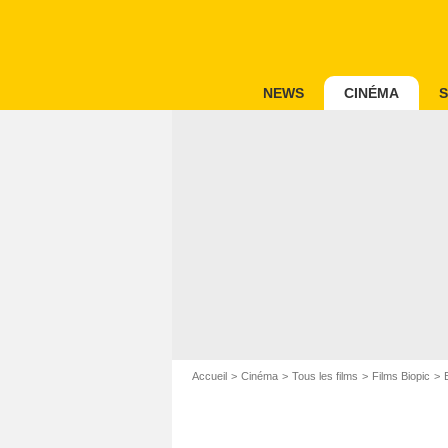
NEWS
CINÉMA
S
Accueil
Cinéma
Tous les films
Films Biopic