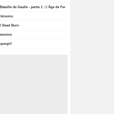
Bataille de Gaulle - partie 1 : L'Âge de Fer
ckrooms
il Dead Burn
session
upergirl