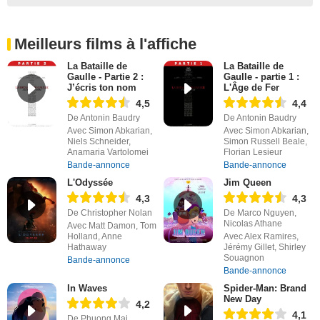
Meilleurs films à l'affiche
La Bataille de
La Bataille de
Gaulle - Partie 2 :
Gaulle - partie 1 :
J’écris ton nom
L'Âge de Fer
4,5
4,4
De Antonin Baudry
De Antonin Baudry
Avec Simon Abkarian,
Avec Simon Abkarian,
Niels Schneider,
Simon Russell Beale,
Anamaria Vartolomei
Florian Lesieur
Bande-annonce
Bande-annonce
L'Odyssée
Jim Queen
4,3
4,3
De Christopher Nolan
De Marco Nguyen,
Nicolas Athane
Avec Matt Damon, Tom
Holland, Anne
Avec Alex Ramires,
Hathaway
Jérémy Gillet, Shirley
Souagnon
Bande-annonce
Bande-annonce
In Waves
Spider-Man: Brand
New Day
4,2
4,1
De Phuong Mai