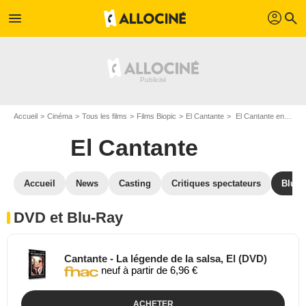
profil
menu
search
Accueil
Cinéma
Tous les films
Films Biopic
El Cantante
El Cantante en DVD Blu Ray
El Cantante
Accueil
News
Casting
Critiques spectateurs
Blu-R
DVD et Blu-Ray
Cantante - La légende de la salsa, El (DVD)
neuf à partir de 6,96 €
ACHETER