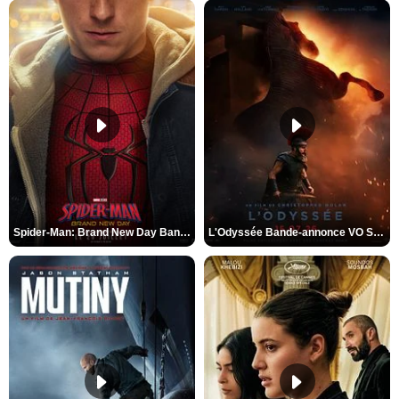
Spider-Man: Brand New Day Bande-annonce VO STFR
L'Odyssée Bande-annonce VO STFR