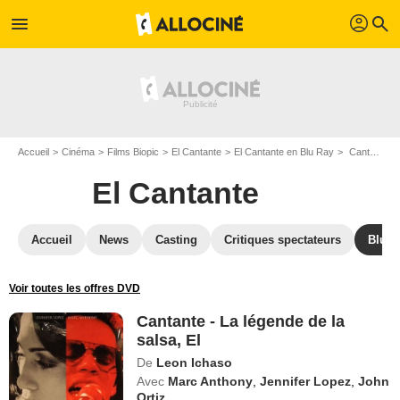
profil
menu
search
Accueil
Cinéma
Films Biopic
El Cantante
El Cantante en Blu Ray
Cantante - La légende de la salsa, El
El Cantante
Accueil
News
Casting
Critiques spectateurs
Blu-R
Voir toutes les offres DVD
Cantante - La légende de la
salsa, El
De
Leon Ichaso
Avec
Marc Anthony
,
Jennifer Lopez
,
John
Ortiz