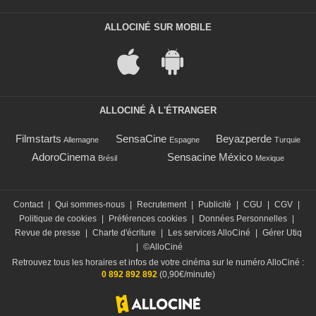
ALLOCINÉ SUR MOBILE
ALLOCINÉ À L'ÉTRANGER
Filmstarts
SensaCine
Beyazperde
Allemagne
Espagne
Turquie
AdoroCinema
Sensacine México
Brésil
Mexique
Contact
|
Qui sommes-nous
|
Recrutement
|
Publicité
|
CGU
|
CGV
|
Politique de cookies
|
Préférences cookies
|
Données Personnelles
|
Revue de presse
|
Charte d'écriture
|
Les services AlloCiné
|
Gérer Utiq
|
©AlloCiné
Retrouvez tous les horaires et infos de votre cinéma sur le numéro AlloCiné :
0 892 892 892
(0,90€/minute)