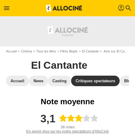
profil
menu
search
Accueil
Cinéma
Tous les films
Films Biopic
El Cantante
Avis sur El Cantante
El Cantante
Accueil
News
Casting
Critiques spectateurs
Blu-R
Note moyenne
3,1
38 notes
En savoir plus sur les notes spectateurs d'AlloCiné