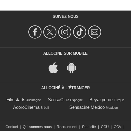
SUIVEZ-NOUS
ALLOCINÉ SUR MOBILE
ALLOCINÉ À L'ÉTRANGER
Filmstarts
SensaCine
Beyazperde
Allemagne
Espagne
Turquie
AdoroCinema
Sensacine México
Brésil
Mexique
Contact
|
Qui sommes-nous
|
Recrutement
|
Publicité
|
CGU
|
CGV
|