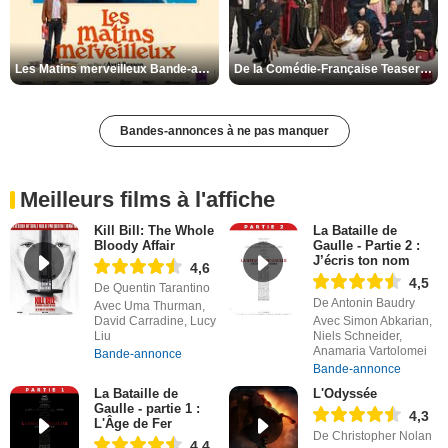
Les Matins merveilleux Bande-annonce VF
De la Comédie-Française Teaser VF
Bandes-annonces à ne pas manquer
Meilleurs films à l'affiche
Kill Bill: The Whole
La Bataille de
Bloody Affair
Gaulle - Partie 2 :
J’écris ton nom
4,6
4,5
De Quentin Tarantino
De Antonin Baudry
Avec Uma Thurman,
David Carradine, Lucy
Avec Simon Abkarian,
Liu
Niels Schneider,
Anamaria Vartolomei
Bande-annonce
Bande-annonce
La Bataille de
L'Odyssée
Gaulle - partie 1 :
4,3
L'Âge de Fer
De Christopher Nolan
4,4