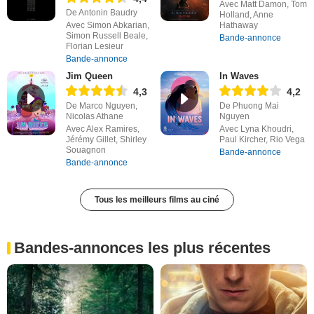
Avec Matt Damon, Tom
De Antonin Baudry
Holland, Anne
Avec Simon Abkarian,
Hathaway
Simon Russell Beale,
Bande-annonce
Florian Lesieur
Bande-annonce
Jim Queen
In Waves
4,3
4,2
De Marco Nguyen,
De Phuong Mai
Nicolas Athane
Nguyen
Avec Alex Ramires,
Avec Lyna Khoudri,
Jérémy Gillet, Shirley
Paul Kircher, Rio Vega
Souagnon
Bande-annonce
Bande-annonce
Tous les meilleurs films au ciné
Bandes-annonces les plus récentes