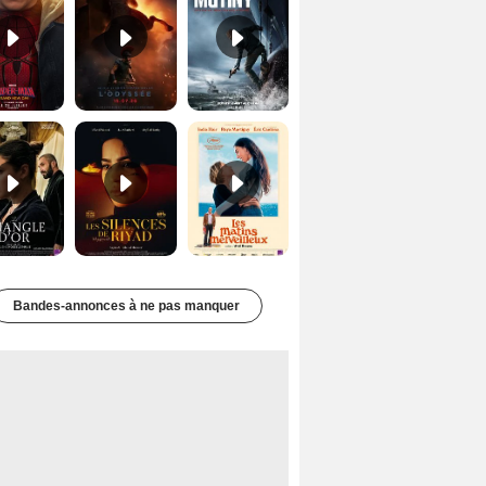
Le Triangle d'or Bande-annonce VF
Les Silences de Riyad Bande-annonce VO STFR
Les Matins merveilleux Bande-annonce VF
Bandes-annonces à ne pas manquer