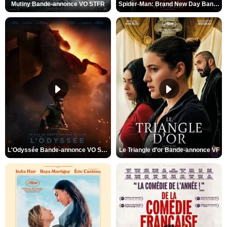
Mutiny Bande-annonce VO STFR
Spider-Man: Brand New Day Bande-annonce VO STFR
L'Odyssée Bande-annonce VO STFR
Le Triangle d'or Bande-annonce VF