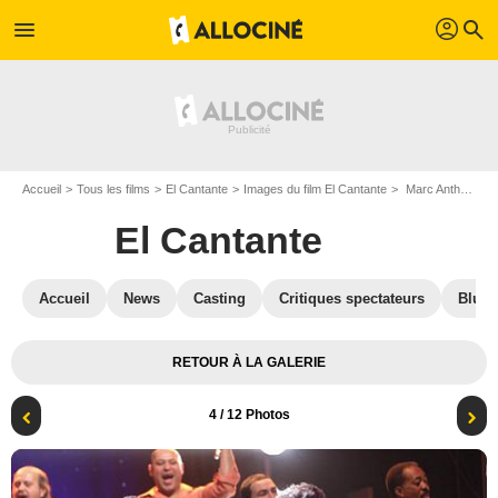
profil
menu
search
Accueil
Tous les films
El Cantante
Images du film El Cantante
Marc Anthony
El Cantante
Accueil
News
Casting
Critiques spectateurs
Blu-R
RETOUR À LA GALERIE
4
/ 12 Photos