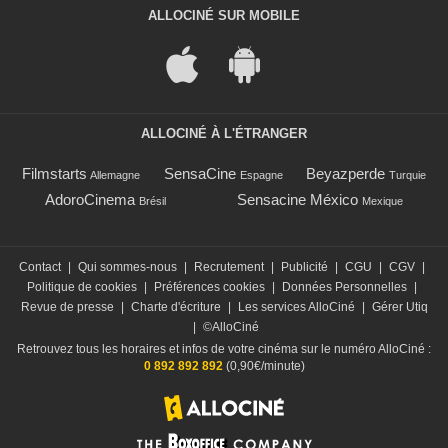
ALLOCINÉ SUR MOBILE
ALLOCINÉ À L'ÉTRANGER
Filmstarts
SensaCine
Beyazperde
Allemagne
Espagne
Turquie
AdoroCinema
Sensacine México
Brésil
Mexique
Contact
|
Qui sommes-nous
|
Recrutement
|
Publicité
|
CGU
|
CGV
|
Politique de cookies
|
Préférences cookies
|
Données Personnelles
|
Revue de presse
|
Charte d'écriture
|
Les services AlloCiné
|
Gérer Utiq
|
©AlloCiné
Retrouvez tous les horaires et infos de votre cinéma sur le numéro AlloCiné :
0 892 892 892
(0,90€/minute)