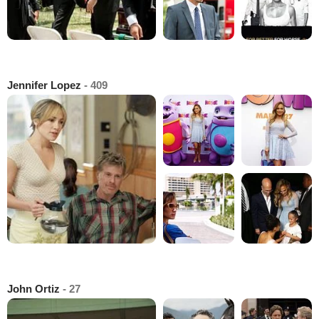
Jennifer Lopez
- 409
John Ortiz
- 27