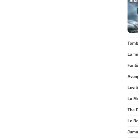
Tombé
La fi
Fant
Aven
Levit
La Ma
The D
Le R
Juman