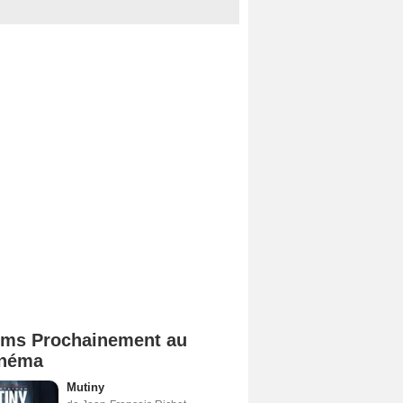
lms Prochainement au
néma
Mutiny