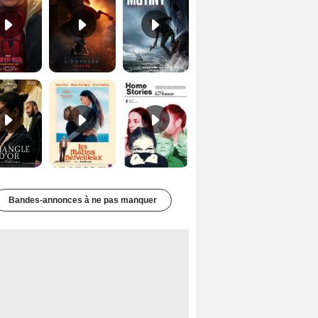
Le Triangle d'or Bande-annonce VF
Les Matins merveilleux Bande-annonce VF
Home stories Bande-annonce VO STFR
Bandes-annonces à ne pas manquer