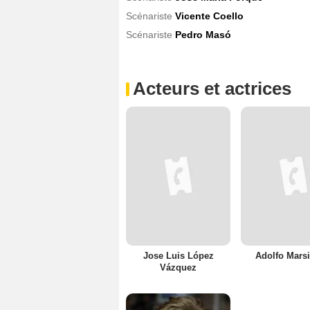
Scénariste
Vicente Coello
Scénariste
Pedro Masó
Acteurs et actrices
Jose Luis López
Adolfo Marsi
Vázquez