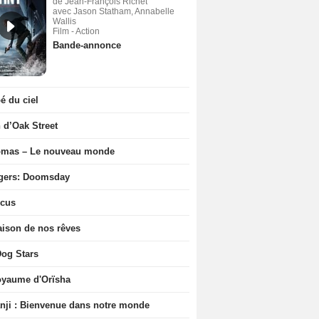
de Jean-François Richet
avec Jason Statham, Annabelle
Wallis
Film - Action
Bande-annonce
 du ciel
n d’Oak Street
ômas – Le nouveau monde
gers: Doomsday
icus
ison de nos rêves
og Stars
oyaume d'Orïsha
ji : Bienvenue dans notre monde