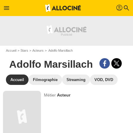
profil
menu
search
Accueil
Stars
Acteurs
Adolfo Marsillach
Adolfo Marsillach
Accueil
Filmographie
Streaming
VOD, DVD
Métier
Acteur