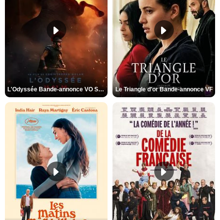
L'Odyssée Bande-annonce VO STFR
Le Triangle d'or Bande-annonce VF