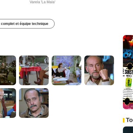
Varela 'La Mala'
 complet et équipe technique
To