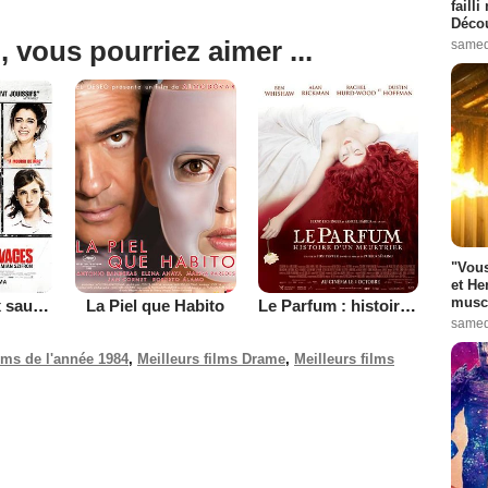
failli
Décou
, vous pourriez aimer ...
samed
"Vous
et He
muscl
Les Nouveaux sauvages
La Piel que Habito
Le Parfum : histoire d'un meurtrier
samed
ilms de l'année 1984
,
Meilleurs films Drame
,
Meilleurs films