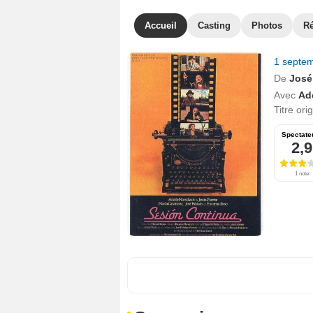
Accueil
Casting
Photos
R
1 septe
De
José
Avec
Ad
Titre ori
Spectate
2,9
1 note