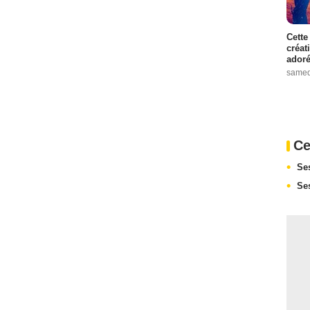
Cette
créat
adoré
samed
Ce
Se
Se