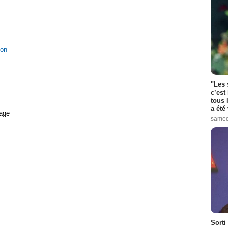
ion
"Les 
c’est
tous 
a été 
age
samed
Sorti