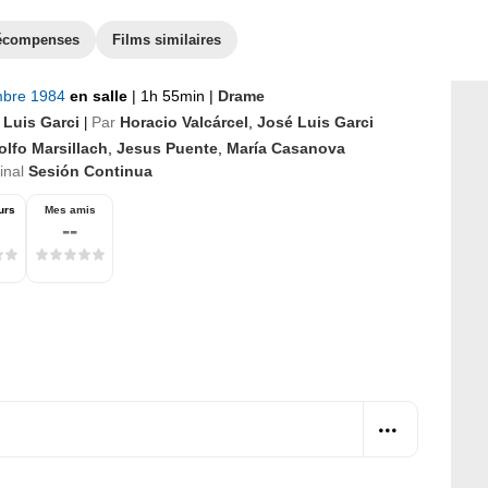
écompenses
Films similaires
mbre 1984
en salle
|
1h 55min
|
Drame
 Luis Garci
Par
Horacio Valcárcel
,
José Luis Garci
|
olfo Marsillach
,
Jesus Puente
,
María Casanova
ginal
Sesión Continua
urs
Mes amis
--