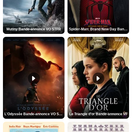
Mutiny Bande-annonce VO STFR
Spider-Man: Brand New Day Bande-annonce VO STFR
L'Odyssée Bande-annonce VO STFR
Le Triangle d'or Bande-annonce VF