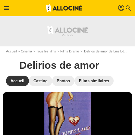
profil
menu
search
Accueil
Cinéma
Tous les films
Films Drame
Delirios de amor de Luis Eduardo Aute et Cristina Andreu
Delirios de amor
Accueil
Casting
Photos
Films similaires