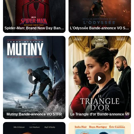
Spider-Man: Brand New Day Bande-annonce VO STFR
L'Odyssée Bande-annonce VO STFR
Mutiny Bande-annonce VO STFR
Le Triangle d'or Bande-annonce VF