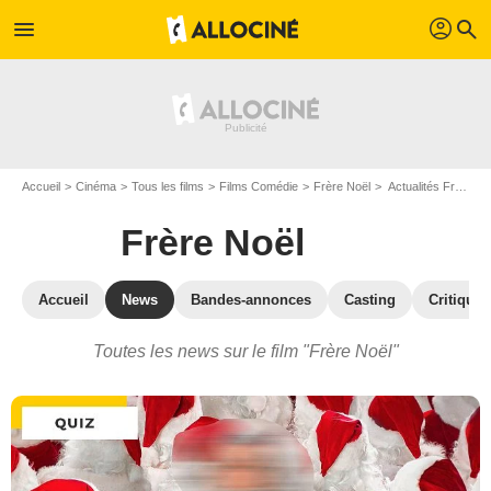
profil
menu
search
Accueil
Cinéma
Tous les films
Films Comédie
Frère Noël
Actualités Frère Noël
Frère Noël
Accueil
News
Bandes-annonces
Casting
Critiques
Toutes les news sur le film "Frère Noël"