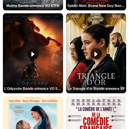
Mutiny Bande-annonce VO STFR
Spider-Man: Brand New Day Bande-annonce VO STFR
L'Odyssée Bande-annonce VO STFR
Le Triangle d'or Bande-annonce VF