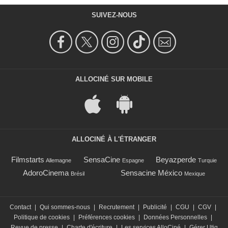
SUIVEZ-NOUS
ALLOCINÉ SUR MOBILE
ALLOCINÉ À L'ÉTRANGER
Filmstarts
SensaCine
Beyazperde
Allemagne
Espagne
Turquie
AdoroCinema
Sensacine México
Brésil
Mexique
Contact
|
Qui sommes-nous
|
Recrutement
|
Publicité
|
CGU
|
CGV
|
Politique de cookies
|
Préférences cookies
|
Données Personnelles
|
Revue de presse
|
Charte d'écriture
|
Les services AlloCiné
|
Gérer Utiq