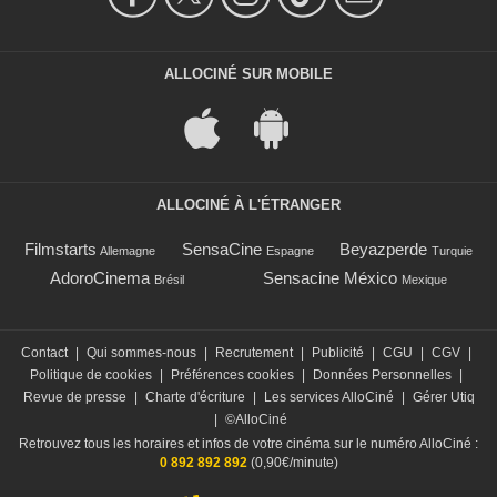
ALLOCINÉ SUR MOBILE
ALLOCINÉ À L'ÉTRANGER
Filmstarts
SensaCine
Beyazperde
Allemagne
Espagne
Turquie
AdoroCinema
Sensacine México
Brésil
Mexique
Contact
|
Qui sommes-nous
|
Recrutement
|
Publicité
|
CGU
|
CGV
|
Politique de cookies
|
Préférences cookies
|
Données Personnelles
|
Revue de presse
|
Charte d'écriture
|
Les services AlloCiné
|
Gérer Utiq
|
©AlloCiné
Retrouvez tous les horaires et infos de votre cinéma sur le numéro AlloCiné :
0 892 892 892
(0,90€/minute)