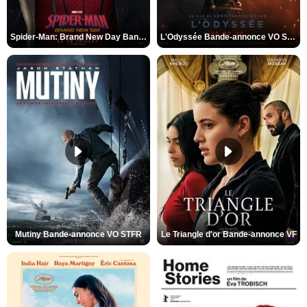
Spider-Man: Brand New Day Bande-annonce VO STFR
L'Odyssée Bande-annonce VO STFR
Mutiny Bande-annonce VO STFR
Le Triangle d'or Bande-annonce VF