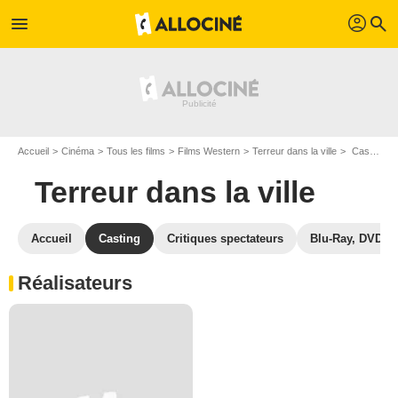
profil
menu
search
Accueil
Cinéma
Tous les films
Films Western
Terreur dans la ville
Casting Terreur dans la ville
Terreur dans la ville
Accueil
Casting
Critiques spectateurs
Blu-Ray, DVD
Réalisateurs