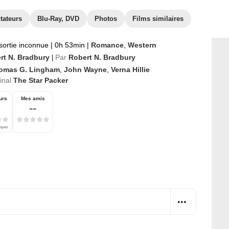
tateurs
Blu-Ray, DVD
Photos
Films similaires
sortie inconnue
|
0h 53min
|
Romance
,
Western
rt N. Bradbury
Par
Robert N. Bradbury
|
omas G. Lingham
,
John Wayne
,
Verna Hillie
ginal
The Star Packer
urs
Mes amis
--
iques