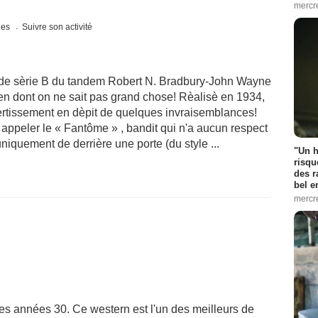
mercr
ques
Suivre son activité
 de sèrie B du tandem Robert N. Bradbury-John Wayne
ien dont on ne sait pas grand chose! Rèalisè en 1934,
ertissement en dèpit de quelques invraisemblances!
appeler le « Fantôme » , bandit qui n'a aucun respect
niquement de derrière une porte (du style ...
"Un h
risqu
des r
bel 
mercr
s années 30. Ce western est l'un des meilleurs de