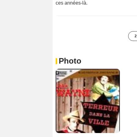
ces années-là.
2
Photo