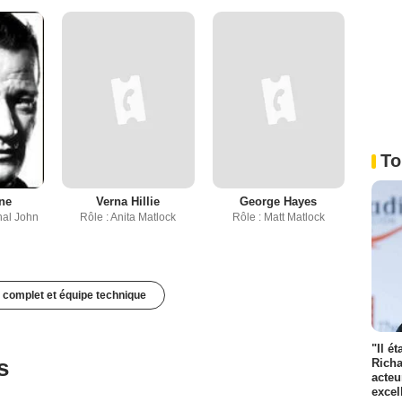
To
ne
Verna Hillie
George Hayes
hal John
Rôle : Anita Matlock
Rôle : Matt Matlock
 complet et équipe technique
"Il é
s
Richa
acteu
excel