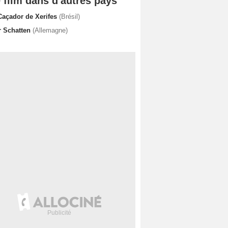
 film dans d'autres pays
Caçador de Xerifes
(Brésil)
r Schatten
(Allemagne)