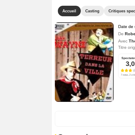
Accueil
Casting
Critiques spec
Date de 
De
Robe
Avec
Th
Titre ori
Spectate
3,0
7 notes, 2 crit