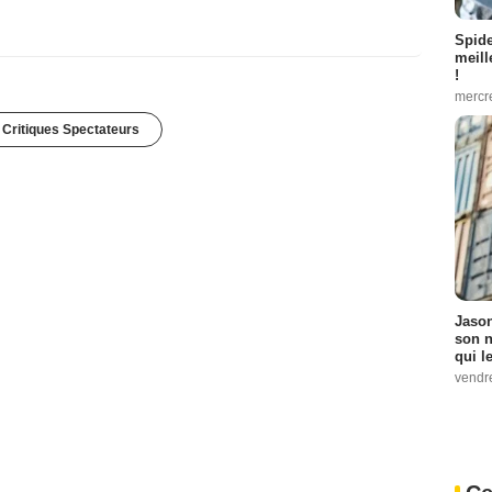
Spid
meill
!
mercr
 Critiques Spectateurs
Jason
son n
qui le
vendre