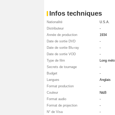
Infos techniques
Nationalité
U.S.A.
Distributeur
-
Année de production
1934
Date de sortie DVD
-
Date de sortie Blu-ray
-
Date de sortie VOD
-
Type de film
Long métr
Secrets de tournage
-
Budget
-
Langues
Anglais
Format production
-
Couleur
N&B
Format audio
-
Format de projection
-
N° de Visa
-