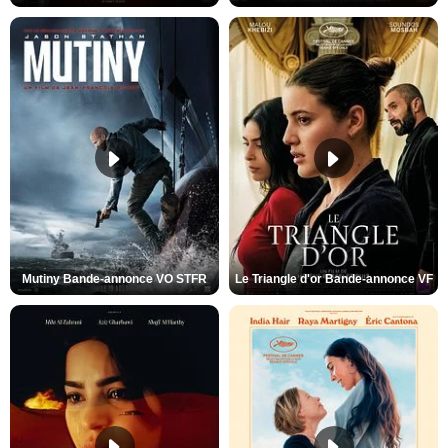
Mutiny Bande-annonce VO STFR
Le Triangle d'or Bande-annonce VF