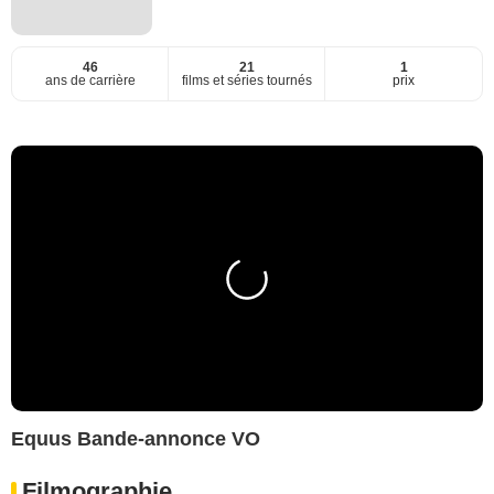
46
21
1
ans de carrière
films et séries tournés
prix
Equus Bande-annonce VO
Filmographie