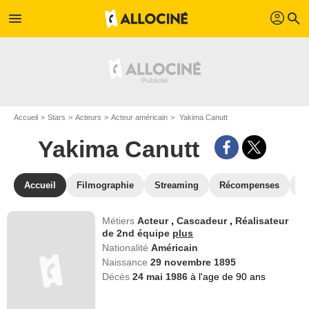
profil
menu
search
Accueil
Stars
Acteurs
Acteur américain
Yakima Canutt
Yakima Canutt
Accueil
Filmographie
Streaming
Récompenses
V
Métiers
Acteur
,
Cascadeur
,
Réalisateur
de 2nd équipe
plus
Nationalité
Américain
Naissance
29 novembre 1895
Décès
24 mai 1986
à l'age de 90 ans