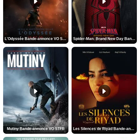
L'Odyssée Bande-annonce VO STFR
Spider-Man: Brand New Day Bande-annonce VO STFR
Mutiny Bande-annonce VO STFR
Les Silences de Riyad Bande-annonce VO STFR