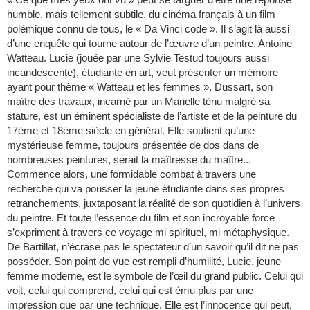
humble, mais tellement subtile, du cinéma français à un film
polémique connu de tous, le « Da Vinci code ». Il s’agit là aussi
d’une enquête qui tourne autour de l’œuvre d’un peintre, Antoine
Watteau. Lucie (jouée par une Sylvie Testud toujours aussi
incandescente), étudiante en art, veut présenter un mémoire
ayant pour thème « Watteau et les femmes ». Dussart, son
maître des travaux, incarné par un Marielle ténu malgré sa
stature, est un éminent spécialiste de l’artiste et de la peinture du
17ème et 18ème siècle en général. Elle soutient qu’une
mystérieuse femme, toujours présentée de dos dans de
nombreuses peintures, serait la maîtresse du maître...
Commence alors, une formidable combat à travers une
recherche qui va pousser la jeune étudiante dans ses propres
retranchements, juxtaposant la réalité de son quotidien à l’univers
du peintre. Et toute l’essence du film et son incroyable force
s’expriment à travers ce voyage mi spirituel, mi métaphysique.
De Bartillat, n’écrase pas le spectateur d’un savoir qu’il dit ne pas
posséder. Son point de vue est rempli d’humilité, Lucie, jeune
femme moderne, est le symbole de l’œil du grand public. Celui qui
voit, celui qui comprend, celui qui est ému plus par une
impression que par une technique. Elle est l’innocence qui peut,