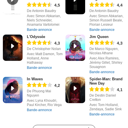
4,5
4,4
De Antonin Baudry
De Antonin Baudry
Avec Simon Abkarian,
Avec Simon Abkarian,
Niels Schneider,
Simon Russell Beale,
Anamaria Vartolomei
Florian Lesieur
Bande-annonce
Bande-annonce
L'Odyssée
Jim Queen
4,3
4,3
De Christopher Nolan
De Marco Nguyen,
Nicolas Athane
Avec Matt Damon, Tom
Holland, Anne
Avec Alex Ramires,
Hathaway
Jérémy Gillet, Shirley
Souagnon
Bande-annonce
Bande-annonce
In Waves
Spider-Man: Brand
New Day
4,2
4,1
De Phuong Mai
Nguyen
De Destin Daniel
Cretton
Avec Lyna Khoudri,
Paul Kircher, Rio Vega
Avec Tom Holland,
Zendaya, Sadie Sink
Bande-annonce
Bande-annonce