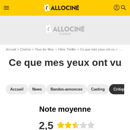
profil
menu
search
Accueil
Cinéma
Tous les films
Films Thriller
Ce que mes yeux ont vu
Avis sur Ce que mes yeux ont vu
Ce que mes yeux ont vu
Accueil
News
Bandes-annonces
Casting
Critiques
Note moyenne
2,5