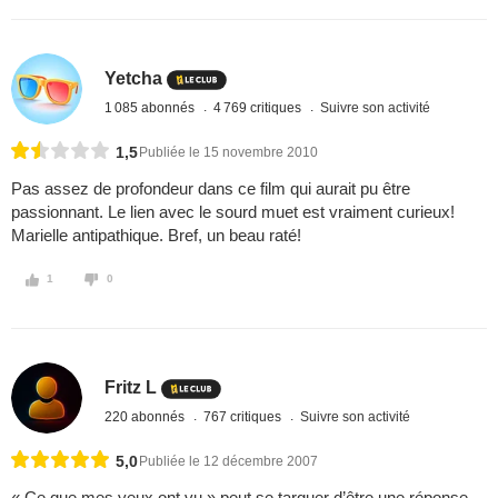
Yetcha
1 085 abonnés
4 769 critiques
Suivre son activité
1,5
Publiée le 15 novembre 2010
Pas assez de profondeur dans ce film qui aurait pu être
passionnant. Le lien avec le sourd muet est vraiment curieux!
Marielle antipathique. Bref, un beau raté!
1
0
Fritz L
220 abonnés
767 critiques
Suivre son activité
5,0
Publiée le 12 décembre 2007
« Ce que mes yeux ont vu » peut se targuer d’être une réponse