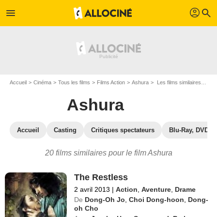
profil
menu
search
Accueil
Cinéma
Tous les films
Films Action
Ashura
Les films similaires à "Ashura"
Ashura
Accueil
Casting
Critiques spectateurs
Blu-Ray, DVD
20 films similaires pour le film Ashura
The Restless
2 avril 2013
|
Action
,
Aventure
,
Drame
De
Dong-Oh Jo
,
Choi Dong-hoon
,
Dong-
oh Cho