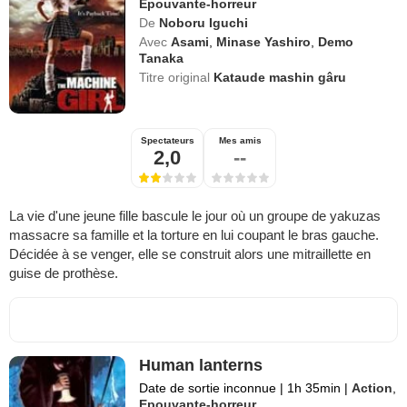
Epouvante-horreur
De
Noboru Iguchi
Avec
Asami
,
Minase Yashiro
,
Demo
Tanaka
Titre original
Kataude mashin gâru
Spectateurs
Mes amis
2,0
--
La vie d'une jeune fille bascule le jour où un groupe de yakuzas
massacre sa famille et la torture en lui coupant le bras gauche.
Décidée à se venger, elle se construit alors une mitraillette en
guise de prothèse.
Human lanterns
Date de sortie inconnue
|
1h 35min
|
Action
,
Epouvante-horreur