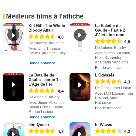
Meilleurs films à l'affiche
Kill Bill: The Whole
La Bataille de
Bloody Affair
Gaulle - Partie 2 :
J’écris ton nom
4,6
4,5
De Quentin Tarantino
De Antonin Baudry
Avec Uma Thurman,
David Carradine, Lucy
Avec Simon Abkarian,
Liu
Niels Schneider,
Anamaria Vartolomei
Bande-annonce
Bande-annonce
La Bataille de
L'Odyssée
Gaulle - partie 1 :
4,3
L'Âge de Fer
De Christopher Nolan
4,4
Avec Matt Damon, Tom
De Antonin Baudry
Holland, Anne
Avec Simon Abkarian,
Hathaway
Simon Russell Beale,
Bande-annonce
Florian Lesieur
Bande-annonce
Jim Queen
In Waves
4,3
4,2