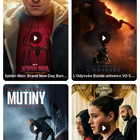
Spider-Man: Brand New Day Bande-annonce VO STFR
L'Odyssée Bande-annonce VO STFR