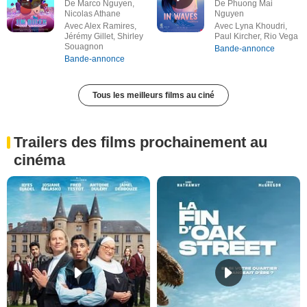
De Marco Nguyen,
De Phuong Mai
Nicolas Athane
Nguyen
Avec Alex Ramires,
Avec Lyna Khoudri,
Jérémy Gillet, Shirley
Paul Kircher, Rio Vega
Souagnon
Bande-annonce
Bande-annonce
Tous les meilleurs films au ciné
Trailers des films prochainement au
cinéma