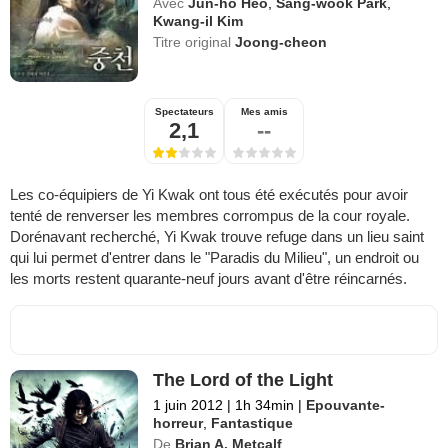
Avec
Jun-ho Heo
,
Sang-wook Park
,
Kwang-il Kim
Titre original
Joong-cheon
Spectateurs
Mes amis
2,1
--
Les co-équipiers de Yi Kwak ont tous été exécutés pour avoir
tenté de renverser les membres corrompus de la cour royale.
Dorénavant recherché, Yi Kwak trouve refuge dans un lieu saint
qui lui permet d'entrer dans le "Paradis du Milieu", un endroit ou
les morts restent quarante-neuf jours avant d'être réincarnés.
The Lord of the Light
1 juin 2012
|
1h 34min
|
Epouvante-
horreur
,
Fantastique
De
Brian A. Metcalf