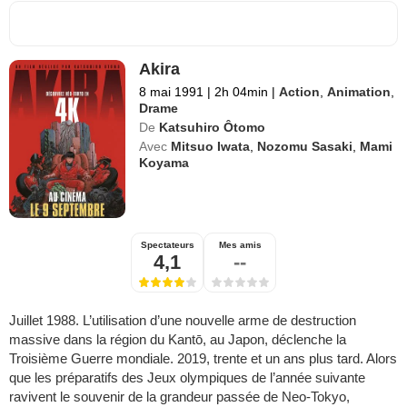
Akira
8 mai 1991
|
2h 04min
|
Action
,
Animation
,
Drame
De
Katsuhiro Ôtomo
Avec
Mitsuo Iwata
,
Nozomu Sasaki
,
Mami
Koyama
Spectateurs
Mes amis
4,1
--
Juillet 1988. L’utilisation d’une nouvelle arme de destruction
massive dans la région du Kantō, au Japon, déclenche la
Troisième Guerre mondiale. 2019, trente et un ans plus tard. Alors
que les préparatifs des Jeux olympiques de l’année suivante
ravivent le souvenir de la grandeur passée de Neo-Tokyo,