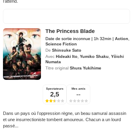
l’attend.
The Princess Blade
Date de sortie inconnue
|
1h 32min
|
Action
,
Science Fiction
De
Shinsuke Sato
Avec
Hideaki Ito
,
Yumiko Shaku
,
Yôichi
Numata
Titre original
Shura Yukihime
Spectateurs
Mes amis
2,5
--
Dans un pays où l'oppression règne, un beau samuraï assassin
et une insurrectioniste tombent amoureux. Chacun a un lourd
passé...