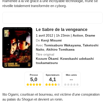
Ramenée à la vie grâce à une incroyable technologie, Rune se
réveille totalement transformée en cyborg.
Le Sabre de la vengeance
1 avril 2012
|
1h 23min
|
Action
,
Drame
De
Kenji Misumi
Avec
Tomisaburo Wakayama
,
Taketoshi
Naito
,
Akihiro Tomikawa
Titre original
Kozure Ôkami: Kowokashi udekashi
tsukamatsuru
Presse
Spectateurs
Mes amis
5,0
4,1
--
Itto Ogami, courtisan et bourreau, est victime d'une conspiration
au palais du Shogun et devient un ronin.