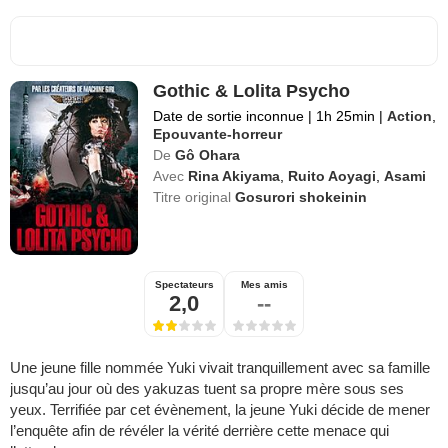
Gothic & Lolita Psycho
Date de sortie inconnue
|
1h 25min
|
Action
,
Epouvante-horreur
De
Gô Ohara
Avec
Rina Akiyama
,
Ruito Aoyagi
,
Asami
Titre original
Gosurori shokeinin
Spectateurs
Mes amis
2,0
--
Une jeune fille nommée Yuki vivait tranquillement avec sa famille
jusqu’au jour où des yakuzas tuent sa propre mère sous ses
yeux. Terrifiée par cet évènement, la jeune Yuki décide de mener
l’enquête afin de révéler la vérité derrière cette menace qui