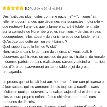
5,0
Publiée le 20 juillet 2012
Des "critiques plus rigides contre le nazisme" – "critiques" si
tellement gourmandes que devenues vite suspectes, notons-le –,
que restera-t-il une fois que la lumière aura été totalement faite
sur la comédie de Nuremberg et les intentions – de plus en plus
documentées, elles aussi – du sionisme et de son fondement?
Qu'est-ce que cette opinion vient faire ici?
Quel rapport avec le film de Wicki?
Non, restons dans le domaine du cinéma, s'il vous plaît. Et
observons qu'à travers un épisode de guerre, il traite ici de morale
– comme parfois certains réalisateurs savent y atteindre –, au lieu
que d'être tout pauvrement un lamentable objet de gross
propaganda.
Le procès qui est ici fait l'est aux hommes, à leur con-plaisance et
à leur sottise, qui les amènent depuis toujours à sacrifier, sans
hésitation quoique souvent avec calcul, aujourd’hui et demain à
hier, et leurs propres enfants à des chimères comme à leurs
rancunes de dépités.
Il ne manque pourtant pas d'hommes qui vont tenter d'empêcher