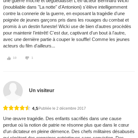
une guerre moche et dègueulasse! L'ex-acteur Bernhard Wicki
(inoubliable dans "La notte" d'Antonioni) s'èlève intelligemment
contre la connerie de la guerre, en exposant la tragèdie d'une
poignèe de jeunes garçons pris dans les rouages du combat et
promis à un destin funeste! Wicki use de bien d'autres procèdès
pour maintenir l'intèrêt! C'est dur, captivant d'un bout à l'autre,
avec une dernière partie à couper le souffle! Comme les jeunes
acteurs du film d'ailleurs...
10
1
Un visiteur
4,5
Publiée le 2 décembre 2017
Une œuvre tragédie. Des enfants sacrifiés dans une cause
perdue où la notion de patrie ne résonne plus que dans le cœur
d’un dictateur en pleine démence. Des chefs militaires désabusés
qui répètent des rengaines patriotiques sans conviction. Des