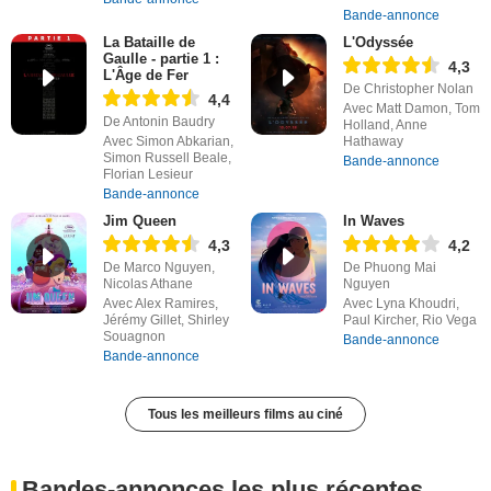
Bande-annonce
La Bataille de
L'Odyssée
Gaulle - partie 1 :
4,3
L'Âge de Fer
De Christopher Nolan
4,4
Avec Matt Damon, Tom
De Antonin Baudry
Holland, Anne
Avec Simon Abkarian,
Hathaway
Simon Russell Beale,
Bande-annonce
Florian Lesieur
Bande-annonce
Jim Queen
In Waves
4,3
4,2
De Marco Nguyen,
De Phuong Mai
Nicolas Athane
Nguyen
Avec Alex Ramires,
Avec Lyna Khoudri,
Jérémy Gillet, Shirley
Paul Kircher, Rio Vega
Souagnon
Bande-annonce
Bande-annonce
Tous les meilleurs films au ciné
Bandes-annonces les plus récentes