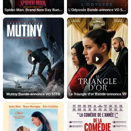
Spider-Man: Brand New Day Bande-annonce VO STFR
L'Odyssée Bande-annonce VO STFR
Mutiny Bande-annonce VO STFR
Le Triangle d'or Bande-annonce VF