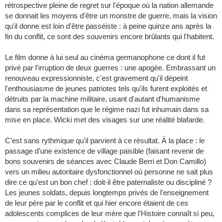
rétrospective pleine de regret sur l'époque où la nation allemande
se donnait les moyens d'être un monstre de guerre, mais la vision
qu'il donne est loin d'être passéiste : à peine quinze ans après la
fin du conflit, ce sont des souvenirs encore brûlants qui l'habitent.
Le film donne à lui seul au cinéma germanophone ce dont il fut
privé par l'irruption de deux guerres : une apogée. Embrassant un
renouveau expressionniste, c'est gravement qu'il dépeint
l'enthousiasme de jeunes patriotes tels qu'ils furent exploités et
détruits par la machine militaire, usant d'autant d'humanisme
dans sa représentation que le régime nazi fut inhumain dans sa
mise en place. Wicki met des visages sur une réalité blafarde.
C'est sans rythmique qu'il parvient à ce résultat. À la place : le
passage d'une existence de village paisible (faisant revenir de
bons souvenirs de séances avec Claude Berri et Don Camillo)
vers un milieu autoritaire dysfonctionnel où personne ne sait plus
dire ce qu'est un bon chef : doit-il être paternaliste ou discipliné ?
Les jeunes soldats, depuis longtemps privés de l'enseignement
de leur père par le conflit et qui hier encore étaient de ces
adolescents complices de leur mère que l'Histoire connaît si peu,