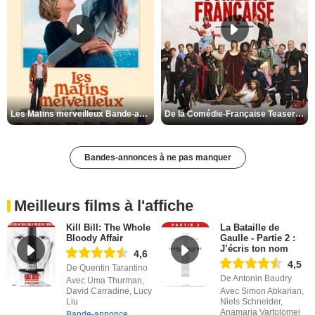
Les Matins merveilleux Bande-annonce VF
De la Comédie-Française Teaser VF
Bandes-annonces à ne pas manquer
Meilleurs films à l'affiche
Kill Bill: The Whole
La Bataille de
Bloody Affair
Gaulle - Partie 2 :
J’écris ton nom
4,6
4,5
De Quentin Tarantino
De Antonin Baudry
Avec Uma Thurman,
David Carradine, Lucy
Avec Simon Abkarian,
Liu
Niels Schneider,
Anamaria Vartolomei
Bande-annonce