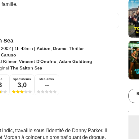
 famille.
n Sea
 2002
|
1h 43min
|
Action
,
Drame
,
Thriller
. Caruso
l Kilmer
,
Vincent D'Onofrio
,
Adam Goldberg
iginal
The Salton Sea
se
Spectateurs
Mes amis
3
3,0
--
B
'
dic, travaille sous l'identité de Danny Parker. Il
 et Morgan à coincer un gros trafiquant de drogue,