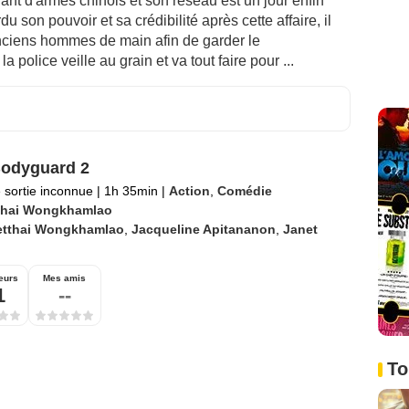
ant d'armes chinois et son réseau est un jour enfin
u son pouvoir et sa crédibilité après cette affaire, il
nciens hommes de main afin de garder le
olice veille au grain et va tout faire pour ...
odyguard 2
 sortie inconnue
|
1h 35min
|
Action
,
Comédie
thai Wongkhamlao
etthai Wongkhamlao
,
Jacqueline Apitananon
,
Janet
eurs
Mes amis
1
--
To