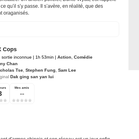
r ce qu'il s'y passe. Il s'avère, en réalité, que des
nt oraganisés.
X Cops
 sortie inconnue
|
1h 53min
|
Action
,
Comédie
ny Chan
icholas Tse
,
Stephen Fung
,
Sam Lee
iginal
Dak ging san yan lui
eurs
Mes amis
3
--