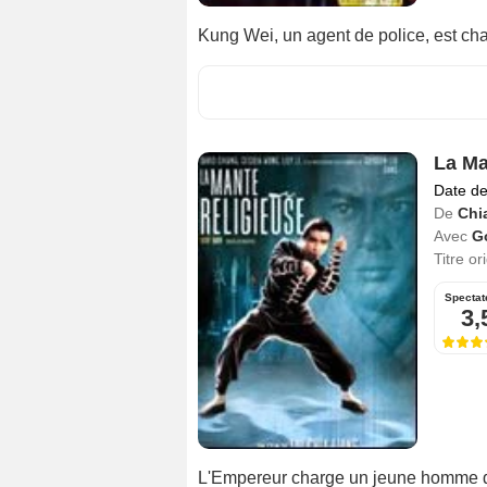
Kung Wei, un agent de police, est char
La Ma
Date de
De
Chi
Avec
G
Titre or
Spectat
3,
L'Empereur charge un jeune homme de 