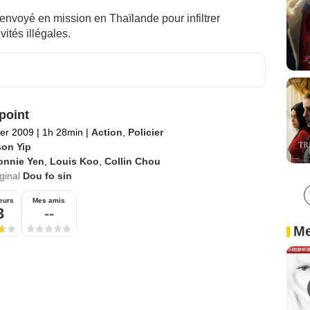
 envoyé en mission en Thaïlande pour infiltrer
ités illégales.
point
ier 2009
|
1h 28min
|
Action
,
Policier
son Yip
onnie Yen
,
Louis Koo
,
Collin Chou
iginal
Dou fo sin
eurs
Mes amis
3
--
Me