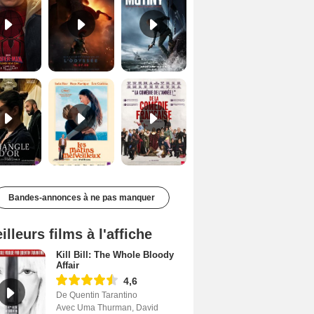
Le Triangle d'or Bande-annonce VF
Les Matins merveilleux Bande-annonce VF
De la Comédie-Française Teaser VF
Bandes-annonces à ne pas manquer
illeurs films à l'affiche
Kill Bill: The Whole Bloody
Affair
4,6
De Quentin Tarantino
Avec Uma Thurman, David