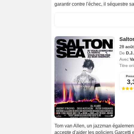
garantir contre l'échec, il séquestre sa
Salto
28 août
De
D.J
Avec
Va
Titre or
Pres
3,
Tom van Allen, un jazzman également in
accepte d'aider les policiers Garcetti