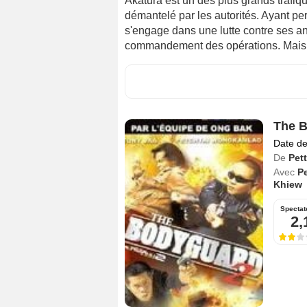
Akatura est un des plus grands trafiqu
démantelé par les autorités. Ayant perd
s'engage dans une lutte contre ses a
commandement des opérations. Mais la p
The B
Date de
De
Pet
Avec
P
Khiew
Spectat
2,