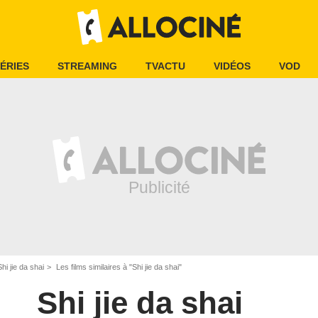
ÉRIES
STREAMING
TVACTU
VIDÉOS
VOD
Shi jie da shai
Les films similaires à "Shi jie da shai"
Shi jie da shai