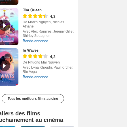
Jim Queen
4,3
De Marco Nguyen, Nicolas
Athane
Avec Alex Ramires, Jérémy Gillet,
Shirley Souagnon
Bande-annonce
In Waves
4,2
De Phuong Mai Nguyen
Avec Lyna Khoudri, Paul Kircher,
Rio Vega
Bande-annonce
Tous les meilleurs films au ciné
ailers des films
ochainement au cinéma
Tombé du ciel Bande-annonce VF
La fin d’Oak Street Bande-annonce VO STFR
Soudain Bande-annonce VF STFR