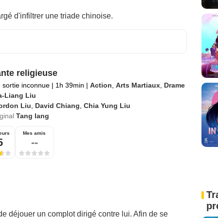
gé d'infiltrer une triade chinoise.
nte religieuse
 sortie inconnue
|
1h 39min
|
Action
,
Arts Martiaux
,
Drame
a-Liang Liu
ordon Liu
,
David Chiang
,
Chia Yung Liu
iginal
Tang lang
eurs
Mes amis
5
--
Tr
pr
déjouer un complot dirigé contre lui. Afin de se