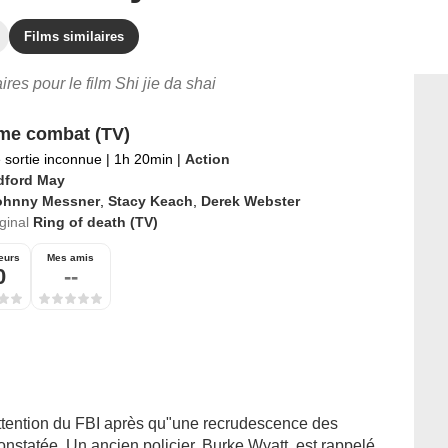
Films similaires
aires pour le film Shi jie da shai
ime combat (TV)
 sortie inconnue
|
1h 20min
|
Action
dford May
ohnny Messner
,
Stacy Keach
,
Derek Webster
iginal
Ring of death (TV)
eurs
Mes amis
0
--
'attention du FBI après qu"une recrudescence des
onstatée. Un ancien policier, Burke Wyatt, est rappelé