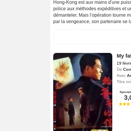
Hong-Kong est aux mains d'une puissan
police aux méthodes expéditives et un f
démanteler. Mais l'opération tourne ma
par la vengeance, son partenaire se l
My fa
19 févr
De
Cor
Avec
An
Titre or
Spectat
3,