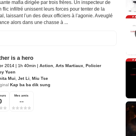
te mafia dirigée par trois frères. Un inspecteur de
lic infiltré unissent leurs forces pour tenter de la
l, laissant l'un des deux officiers à l'agonie. Aveuglé
ance alors dans une chasse à ...
ther is a hero
ier 2014
|
1h 40min
|
Action
,
Arts Martiaux
,
Policier
ey Yuen
ita Mui
,
Jet Li
,
Miu Tse
iginal
Kap ba ba dik sung
eurs
Mes amis
0
--