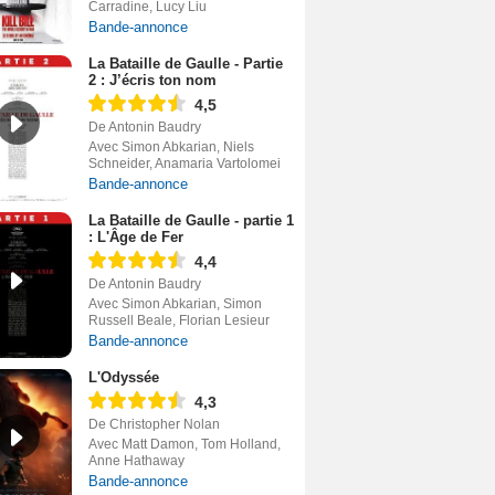
Carradine, Lucy Liu
Bande-annonce
La Bataille de Gaulle - Partie
2 : J’écris ton nom
4,5
De Antonin Baudry
Avec Simon Abkarian, Niels
Schneider, Anamaria Vartolomei
Bande-annonce
La Bataille de Gaulle - partie 1
: L'Âge de Fer
4,4
De Antonin Baudry
Avec Simon Abkarian, Simon
Russell Beale, Florian Lesieur
Bande-annonce
L'Odyssée
4,3
De Christopher Nolan
Avec Matt Damon, Tom Holland,
Anne Hathaway
Bande-annonce