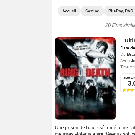
Accueil
Casting
Blu-Ray, DVD
20 films simil
L'Ult
Date de
De
Bra
Avec
J
Titre or
Spectat
3,
Une prison de haute sécurité attire l
meurtres violents entre détenus soit c