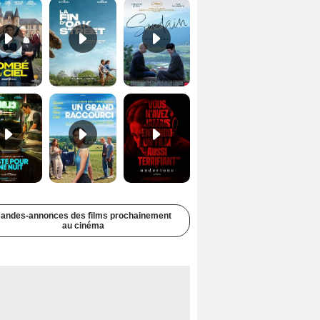
Juste pour une nuit Bande-annonce VO STFR
Un grand raccourci Bande-annonce VF
Undertone Bande-annonce VO STFR
andes-annonces des films prochainement
au cinéma