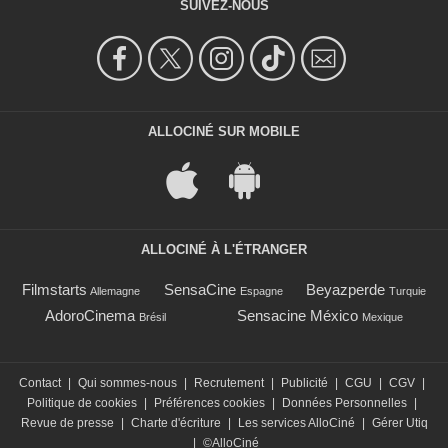
SUIVEZ-NOUS
ALLOCINÉ SUR MOBILE
ALLOCINÉ À L'ÉTRANGER
Filmstarts
SensaCine
Beyazperde
Allemagne
Espagne
Turquie
AdoroCinema
Sensacine México
Brésil
Mexique
Contact
|
Qui sommes-nous
|
Recrutement
|
Publicité
|
CGU
|
CGV
|
Politique de cookies
|
Préférences cookies
|
Données Personnelles
|
Revue de presse
|
Charte d'écriture
|
Les services AlloCiné
|
Gérer Utiq
|
©AlloCiné