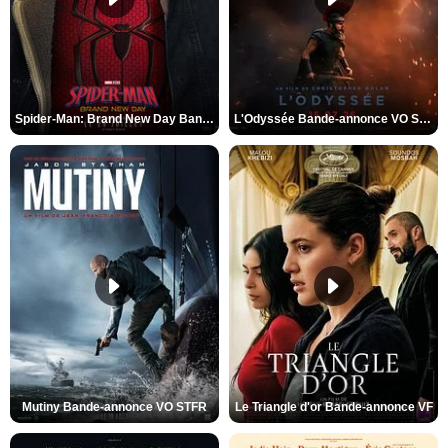
Spider-Man: Brand New Day Bande-annonce VO STFR
L'Odyssée Bande-annonce VO STFR
Mutiny Bande-annonce VO STFR
Le Triangle d'or Bande-annonce VF