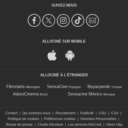
SUIVEZ-NOUS
ALLOCINÉ SUR MOBILE
ALLOCINÉ À L'ÉTRANGER
Filmstarts
SensaCine
Beyazperde
Allemagne
Espagne
Turquie
AdoroCinema
Sensacine México
Brésil
Mexique
Contact
|
Qui sommes-nous
|
Recrutement
|
Publicité
|
CGU
|
CGV
|
Politique de cookies
|
Préférences cookies
|
Données Personnelles
|
Revue de presse
|
Charte d'écriture
|
Les services AlloCiné
|
Gérer Utiq