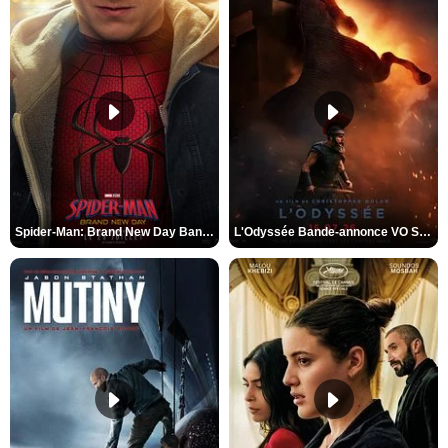
Spider-Man: Brand New Day Bande-annonce VO STFR
L'Odyssée Bande-annonce VO STFR