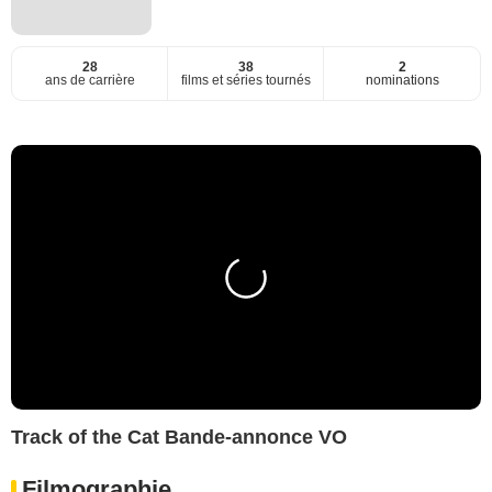
28
38
2
ans de carrière
films et séries tournés
nominations
Track of the Cat Bande-annonce VO
Filmographie