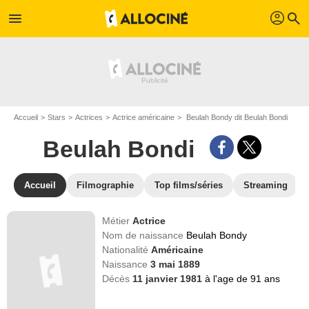
profil
menu
search
Accueil
Stars
Actrices
Actrice américaine
Beulah Bondy dit Beulah Bondi
Beulah Bondi
Accueil
Filmographie
Top films/séries
Streaming
Métier
Actrice
Nom de naissance
Beulah Bondy
Nationalité
Américaine
Naissance
3 mai 1889
Décès
11 janvier 1981
à l'age de 91 ans