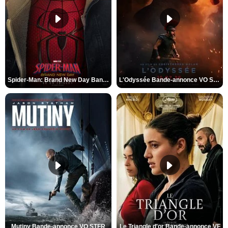
Spider-Man: Brand New Day Bande-annonce VO STFR
L'Odyssée Bande-annonce VO STFR
Mutiny Bande-annonce VO STFR
Le Triangle d'or Bande-annonce VF