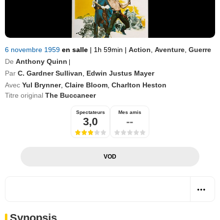
6 novembre 1959
en salle
|
1h 59min
|
Action
,
Aventure
,
Guerre
De
Anthony Quinn
|
Par
C. Gardner Sullivan
,
Edwin Justus Mayer
Avec
Yul Brynner
,
Claire Bloom
,
Charlton Heston
Titre original
The Buccaneer
Spectateurs
Mes amis
3,0
--
VOD
Synopsis