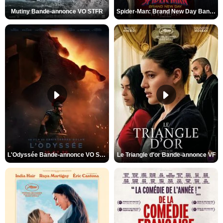
Mutiny Bande-annonce VO STFR
Spider-Man: Brand New Day Bande-annonce VO STFR
L'Odyssée Bande-annonce VO STFR
Le Triangle d'or Bande-annonce VF