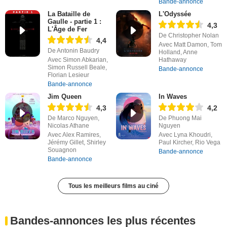
Bande-annonce
La Bataille de
L'Odyssée
Gaulle - partie 1 :
4,3
L'Âge de Fer
De Christopher Nolan
4,4
Avec Matt Damon, Tom
De Antonin Baudry
Holland, Anne
Avec Simon Abkarian,
Hathaway
Simon Russell Beale,
Bande-annonce
Florian Lesieur
Bande-annonce
Jim Queen
In Waves
4,3
4,2
De Marco Nguyen,
De Phuong Mai
Nicolas Athane
Nguyen
Avec Alex Ramires,
Avec Lyna Khoudri,
Jérémy Gillet, Shirley
Paul Kircher, Rio Vega
Souagnon
Bande-annonce
Bande-annonce
Tous les meilleurs films au ciné
Bandes-annonces les plus récentes