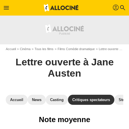
profil
menu
search
Accueil
Cinéma
Tous les films
Films Comédie dramatique
Lettre ouverte à Jane Austen
Lettre ouverte à Jane
Austen
Accueil
News
Casting
Critiques spectateurs
Strea
Note moyenne