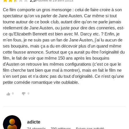
2,5
Publiée le 29 avril 2013
Ce film comporte un gros mensonge : celui de faire croire à son
spectateur qu'on va parler de Jane Austen. Car même si tout
tourne autour de ce book club, autant dire qu'on ne parle jamais
réellement de Jane Austen, ou juste pour dire des conneries, est-
ce qu'Elizabeth Bennett est bien avec M. Darcy etc. ? Enfin, je
m'en fous, je ne suis pas un fan de Jane Austen, j'ai lu aucun de
ses bouquins, mais ça a du en décevoir plus d'un quand même
cette fausse annonce. Surtout que ça aurait pu être l'originalité du
film, le fait de voir que même 150 ans après les bouquins
d'Austen on retrouve les mêmes configurations (c'est ce que le
film cherche tant bien que mal à montrer), mais en fait le film ne
s'en sert pas et n'a donc pas du tout d'originalité. Ce n'est qu'une
petite comédie romantique vite oubliable.
0
0
adicte
74 abonnés
700 critiques
Suivre son activité