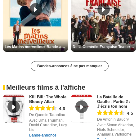
Les Matins merveilleux Bande-annonce VF
De la Comédie-Française Teaser VF
Bandes-annonces à ne pas manquer
Meilleurs films à l'affiche
Kill Bill: The Whole
La Bataille de
Bloody Affair
Gaulle - Partie 2 :
J’écris ton nom
4,6
4,5
De Quentin Tarantino
De Antonin Baudry
Avec Uma Thurman,
David Carradine, Lucy
Avec Simon Abkarian,
Liu
Niels Schneider,
Anamaria Vartolomei
Bande-annonce