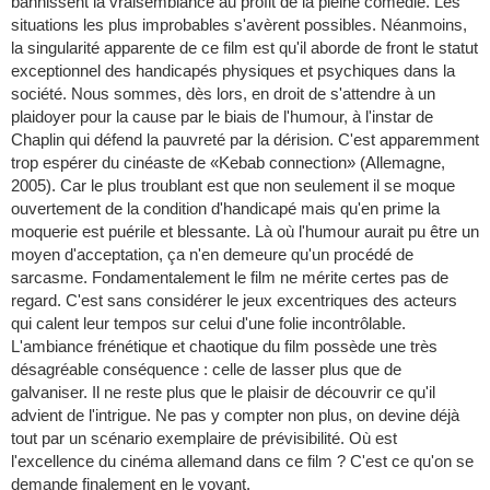
bannissent la vraisemblance au profit de la pleine comédie. Les
situations les plus improbables s'avèrent possibles. Néanmoins,
la singularité apparente de ce film est qu'il aborde de front le statut
exceptionnel des handicapés physiques et psychiques dans la
société. Nous sommes, dès lors, en droit de s'attendre à un
plaidoyer pour la cause par le biais de l'humour, à l'instar de
Chaplin qui défend la pauvreté par la dérision. C'est apparemment
trop espérer du cinéaste de «Kebab connection» (Allemagne,
2005). Car le plus troublant est que non seulement il se moque
ouvertement de la condition d'handicapé mais qu'en prime la
moquerie est puérile et blessante. Là où l'humour aurait pu être un
moyen d'acceptation, ça n'en demeure qu'un procédé de
sarcasme. Fondamentalement le film ne mérite certes pas de
regard. C'est sans considérer le jeux excentriques des acteurs
qui calent leur tempos sur celui d'une folie incontrôlable.
L'ambiance frénétique et chaotique du film possède une très
désagréable conséquence : celle de lasser plus que de
galvaniser. Il ne reste plus que le plaisir de découvrir ce qu'il
advient de l'intrigue. Ne pas y compter non plus, on devine déjà
tout par un scénario exemplaire de prévisibilité. Où est
l'excellence du cinéma allemand dans ce film ? C'est ce qu'on se
demande finalement en le voyant.