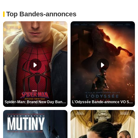
Top Bandes-annonces
Spider-Man: Brand New Day Bande-annonce VO STFR
L'Odyssée Bande-annonce VO STFR