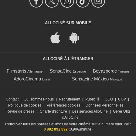
ALLOCINÉ SUR MOBILE
ALLOCINÉ À L'ÉTRANGER
Filmstarts
SensaCine
Beyazperde
Allemagne
Espagne
Turquie
AdoroCinema
Sensacine México
Brésil
Mexique
Contact
|
Qui sommes-nous
|
Recrutement
|
Publicité
|
CGU
|
CGV
|
Politique de cookies
|
Préférences cookies
|
Données Personnelles
|
Revue de presse
|
Charte d'écriture
|
Les services AlloCiné
|
Gérer Utiq
|
©AlloCiné
Retrouvez tous les horaires et infos de votre cinéma sur le numéro AlloCiné :
0 892 892 892
(0,90€/minute)