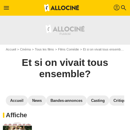
profil
menu
search
Accueil
Cinéma
Tous les films
Films Comédie
Et si on vivait tous ensemble?
Et si on vivait tous
ensemble?
Accueil
News
Bandes-annonces
Casting
Critiques
Affiche