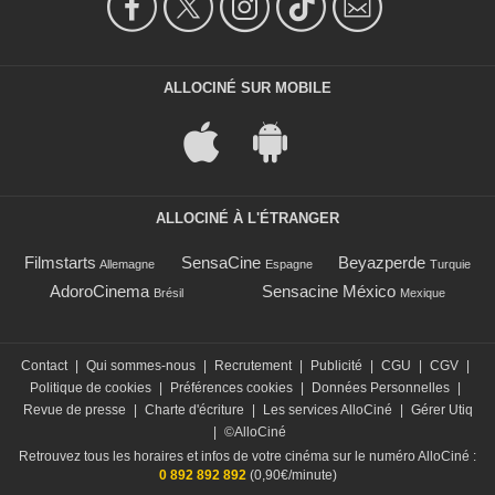
ALLOCINÉ SUR MOBILE
ALLOCINÉ À L'ÉTRANGER
Filmstarts
SensaCine
Beyazperde
Allemagne
Espagne
Turquie
AdoroCinema
Sensacine México
Brésil
Mexique
Contact
|
Qui sommes-nous
|
Recrutement
|
Publicité
|
CGU
|
CGV
|
Politique de cookies
|
Préférences cookies
|
Données Personnelles
|
Revue de presse
|
Charte d'écriture
|
Les services AlloCiné
|
Gérer Utiq
|
©AlloCiné
Retrouvez tous les horaires et infos de votre cinéma sur le numéro AlloCiné :
0 892 892 892
(0,90€/minute)