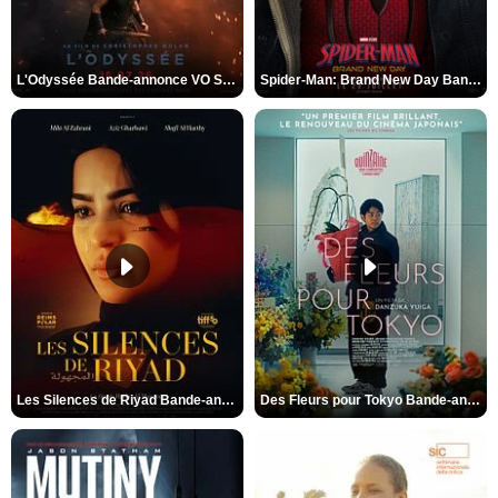
L'Odyssée Bande-annonce VO STFR
Spider-Man: Brand New Day Bande-annonce VO STFR
Les Silences de Riyad Bande-annonce VO STFR
Des Fleurs pour Tokyo Bande-annonce VO STFR