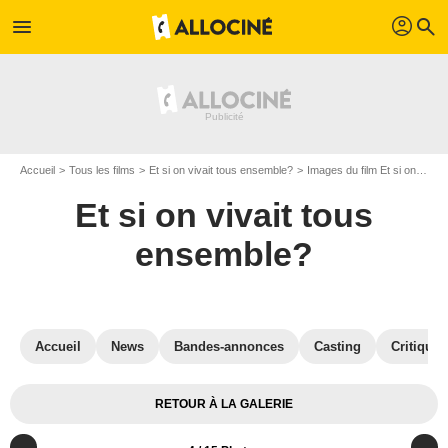
profil
menu
search
Accueil
Tous les films
Et si on vivait tous ensemble?
Images du film Et si on vivait tous ensemble?
Et si on vivait tous
ensemble?
Accueil
News
Bandes-annonces
Casting
Critiques
RETOUR À LA GALERIE