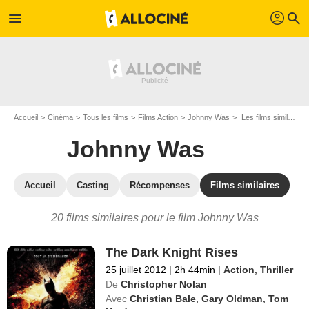
profil
menu
search
Accueil
Cinéma
Tous les films
Films Action
Johnny Was
Les films similaires à "Johnny Was"
Johnny Was
Accueil
Casting
Récompenses
Films similaires
20 films similaires pour le film Johnny Was
The Dark Knight Rises
25 juillet 2012
|
2h 44min
|
Action
,
Thriller
De
Christopher Nolan
Avec
Christian Bale
,
Gary Oldman
,
Tom