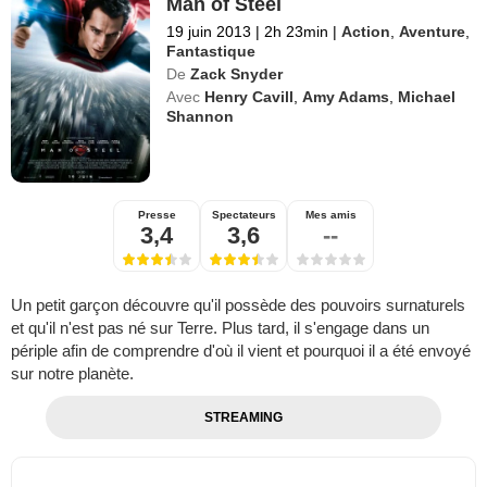
Man of Steel
19 juin 2013
|
2h 23min
|
Action
,
Aventure
,
Fantastique
De
Zack Snyder
Avec
Henry Cavill
,
Amy Adams
,
Michael
Shannon
Presse
Spectateurs
Mes amis
3,4
3,6
--
Un petit garçon découvre qu'il possède des pouvoirs surnaturels
et qu'il n'est pas né sur Terre. Plus tard, il s'engage dans un
périple afin de comprendre d'où il vient et pourquoi il a été envoyé
sur notre planète.
STREAMING