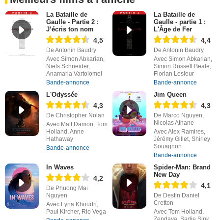
La Bataille de
La Bataille de
Gaulle - Partie 2 :
Gaulle - partie 1 :
J’écris ton nom
L'Âge de Fer
4,5
4,4
De Antonin Baudry
De Antonin Baudry
Avec Simon Abkarian,
Avec Simon Abkarian,
Niels Schneider,
Simon Russell Beale,
Anamaria Vartolomei
Florian Lesieur
Bande-annonce
Bande-annonce
L'Odyssée
Jim Queen
4,3
4,3
De Christopher Nolan
De Marco Nguyen,
Nicolas Athane
Avec Matt Damon, Tom
Holland, Anne
Avec Alex Ramires,
Hathaway
Jérémy Gillet, Shirley
Souagnon
Bande-annonce
Bande-annonce
In Waves
Spider-Man: Brand
New Day
4,2
4,1
De Phuong Mai
Nguyen
De Destin Daniel
Cretton
Avec Lyna Khoudri,
Paul Kircher, Rio Vega
Avec Tom Holland,
Zendaya, Sadie Sink