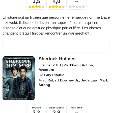
3,5
4,0
--
L'histoire suit un lycéen que personne ne remarque nommé Dave
Lizewski. Il décide de devenir un super-héros alors qu'il ne
dispose d'aucune aptitude physique particulière. Les choses
changent lorsqu'il finit par rencontrer un vrai méchant...
Sherlock Holmes
3 février 2010
|
2h 08min
|
Action
,
Aventure
De
Guy Ritchie
Avec
Robert Downey Jr.
,
Jude Law
,
Mark
Strong
Presse
Spectateurs
Mes amis
3,2
3,9
--