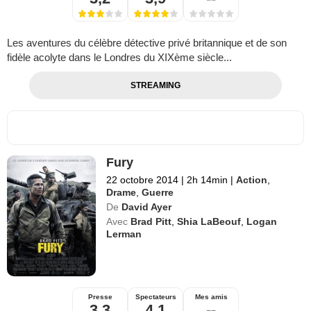
Les aventures du célèbre détective privé britannique et de son
fidèle acolyte dans le Londres du XIXème siècle...
STREAMING
Fury
22 octobre 2014
|
2h 14min
|
Action
,
Drame
,
Guerre
De
David Ayer
Avec
Brad Pitt
,
Shia LaBeouf
,
Logan
Lerman
Presse
Spectateurs
Mes amis
3,3
4,1
--