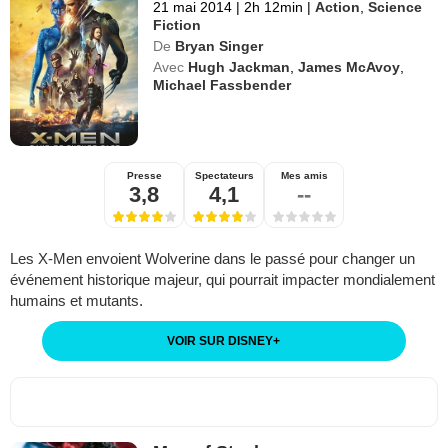
21 mai 2014
|
2h 12min
|
Action
,
Science
Fiction
De
Bryan Singer
Avec
Hugh Jackman
,
James McAvoy
,
Michael Fassbender
Presse
Spectateurs
Mes amis
3,8
4,1
--
Les X-Men envoient Wolverine dans le passé pour changer un
événement historique majeur, qui pourrait impacter mondialement
humains et mutants.
VOIR SUR DISNEY
+