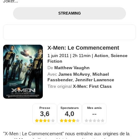
Joker...
STREAMING
X-Men: Le Commencement
1 juin 2011
|
2h 11min
|
Action
,
Science
Fiction
De
Matthew Vaughn
Avec
James McAvoy
,
Michael
Fassbender
,
Jennifer Lawrence
Titre original
X-Men: First Class
Presse
Spectateurs
Mes amis
3,6
4,0
--
"X-Men : Le Commencement" nous entraîne aux origines de la