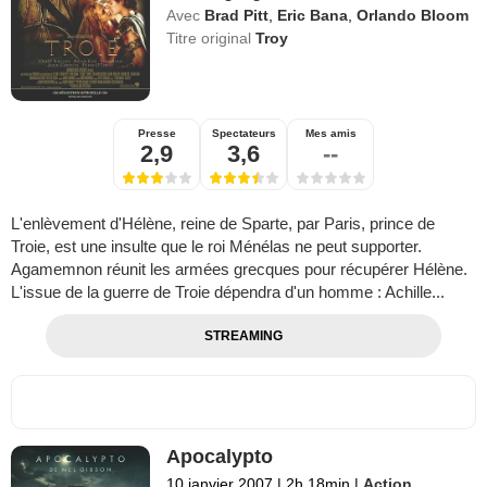
Avec
Brad Pitt
,
Eric Bana
,
Orlando Bloom
Titre original
Troy
Presse
Spectateurs
Mes amis
2,9
3,6
--
L'enlèvement d'Hélène, reine de Sparte, par Paris, prince de
Troie, est une insulte que le roi Ménélas ne peut supporter.
Agamemnon réunit les armées grecques pour récupérer Hélène.
L'issue de la guerre de Troie dépendra d'un homme : Achille...
STREAMING
Apocalypto
10 janvier 2007
|
2h 18min
|
Action
,