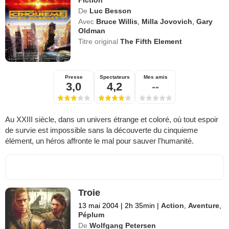
Fiction
De
Luc Besson
Avec
Bruce Willis
,
Milla Jovovich
,
Gary
Oldman
Titre original
The Fifth Element
Presse
Spectateurs
Mes amis
3,0
4,2
--
Au XXIII siècle, dans un univers étrange et coloré, où tout espoir
de survie est impossible sans la découverte du cinquieme
élément, un héros affronte le mal pour sauver l'humanité.
Troie
13 mai 2004
|
2h 35min
|
Action
,
Aventure
,
Péplum
De
Wolfgang Petersen