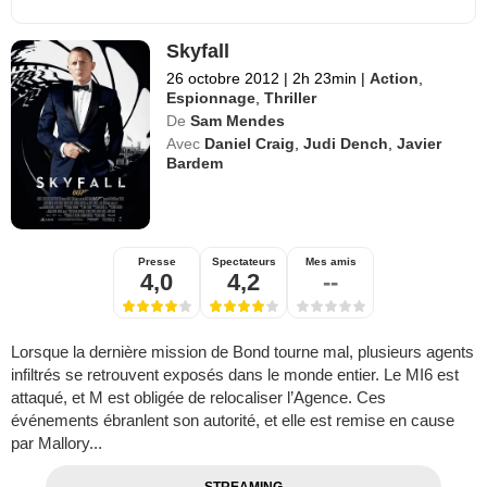
Skyfall
26 octobre 2012
|
2h 23min
|
Action
,
Espionnage
,
Thriller
De
Sam Mendes
Avec
Daniel Craig
,
Judi Dench
,
Javier
Bardem
Presse
Spectateurs
Mes amis
4,0
4,2
--
Lorsque la dernière mission de Bond tourne mal, plusieurs agents
infiltrés se retrouvent exposés dans le monde entier. Le MI6 est
attaqué, et M est obligée de relocaliser l’Agence. Ces
événements ébranlent son autorité, et elle est remise en cause
par Mallory...
STREAMING