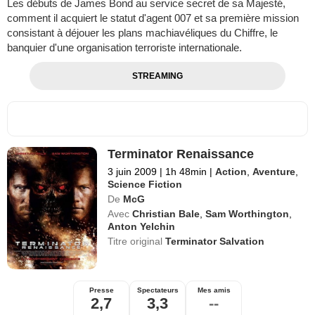
Les débuts de James Bond au service secret de sa Majesté,
comment il acquiert le statut d'agent 007 et sa première mission
consistant à déjouer les plans machiavéliques du Chiffre, le
banquier d'une organisation terroriste internationale.
STREAMING
Terminator Renaissance
3 juin 2009
|
1h 48min
|
Action
,
Aventure
,
Science Fiction
De
McG
Avec
Christian Bale
,
Sam Worthington
,
Anton Yelchin
Titre original
Terminator Salvation
Presse
Spectateurs
Mes amis
2,7
3,3
--