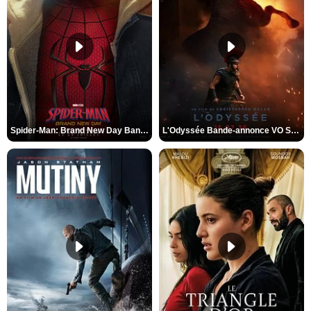
Spider-Man: Brand New Day Bande-annonce VO STFR
L'Odyssée Bande-annonce VO STFR