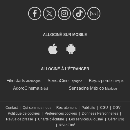
ALLOCINÉ SUR MOBILE
ALLOCINÉ À L'ÉTRANGER
Filmstarts
SensaCine
Beyazperde
Allemagne
Espagne
Turquie
AdoroCinema
Sensacine México
Brésil
Mexique
Contact
|
Qui sommes-nous
|
Recrutement
|
Publicité
|
CGU
|
CGV
|
Politique de cookies
|
Préférences cookies
|
Données Personnelles
|
Revue de presse
|
Charte d'écriture
|
Les services AlloCiné
|
Gérer Utiq
|
©AlloCiné