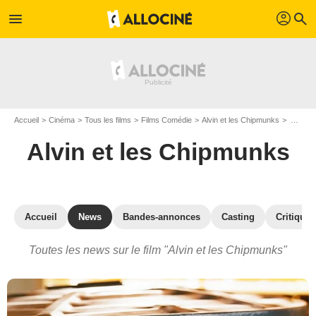
profil
menu
search
Accueil
Cinéma
Tous les films
Films Comédie
Alvin et les Chipmunks
Actualités Alvin et les Chipmunks
Alvin et les Chipmunks
Accueil
News
Bandes-annonces
Casting
Critiques
Toutes les news sur le film "Alvin et les Chipmunks"