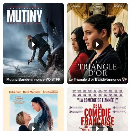
Mutiny Bande-annonce VO STFR
Le Triangle d'or Bande-annonce VF