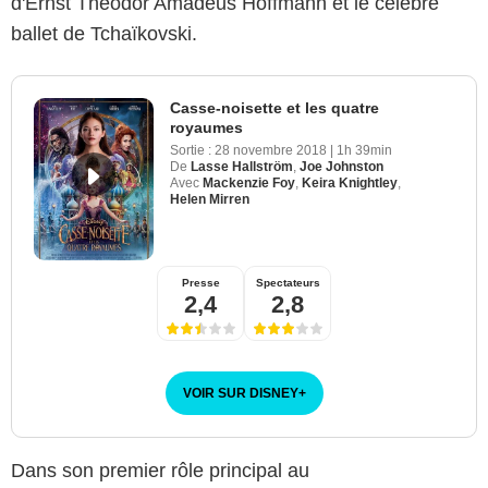
d'Ernst Theodor Amadeus Hoffmann et le célèbre
ballet de Tchaïkovski.
Casse-noisette et les quatre
royaumes
Sortie :
28 novembre 2018
|
1h 39min
De
Lasse Hallström
,
Joe Johnston
Avec
Mackenzie Foy
,
Keira Knightley
,
Helen Mirren
Presse
Spectateurs
2,4
2,8
VOIR SUR DISNEY
+
Dans son premier rôle principal au