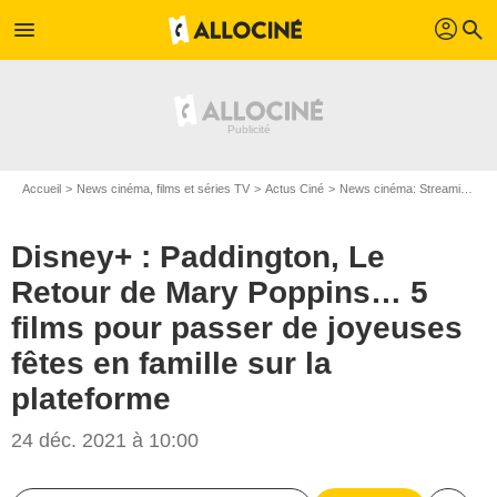
profil
menu
search
Accueil
News cinéma, films et séries TV
Actus Ciné
News cinéma: Streaming
D
Disney+ : Paddington, Le
Retour de Mary Poppins… 5
films pour passer de joyeuses
fêtes en famille sur la
plateforme
24 déc. 2021 à 10:00