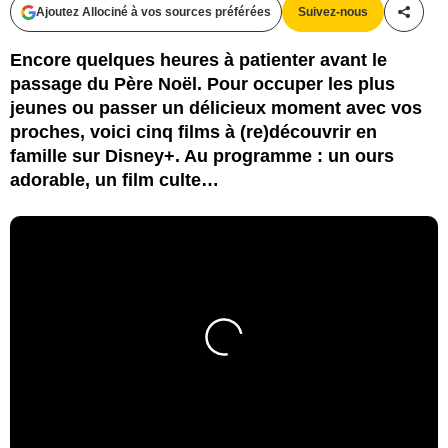
Ajoutez Allociné à vos sources préférées
Suivez-nous
Partag
Encore quelques heures à patienter avant le
passage du Père Noël. Pour occuper les plus
jeunes ou passer un délicieux moment avec vos
proches, voici cinq films à (re)découvrir en
famille sur Disney+. Au programme : un ours
adorable, un film culte…