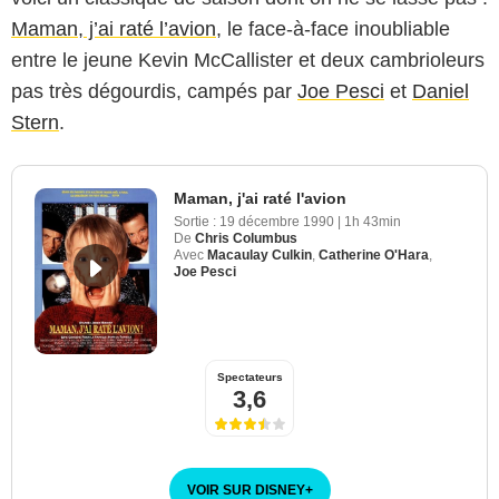
Maman, j’ai raté l’avion
, le face-à-face inoubliable
entre le jeune Kevin McCallister et deux cambrioleurs
pas très dégourdis, campés par
Joe Pesci
et
Daniel
Stern
.
Maman, j'ai raté l'avion
Sortie :
19 décembre 1990
|
1h 43min
De
Chris Columbus
Avec
Macaulay Culkin
,
Catherine O'Hara
,
Joe Pesci
Spectateurs
3,6
VOIR SUR DISNEY
+