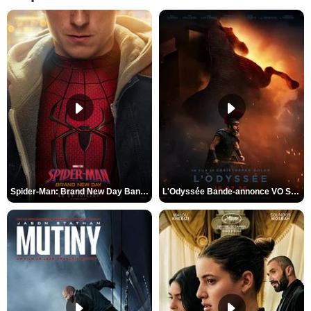
Spider-Man: Brand New Day Bande-annonce VO STFR
L'Odyssée Bande-annonce VO STFR