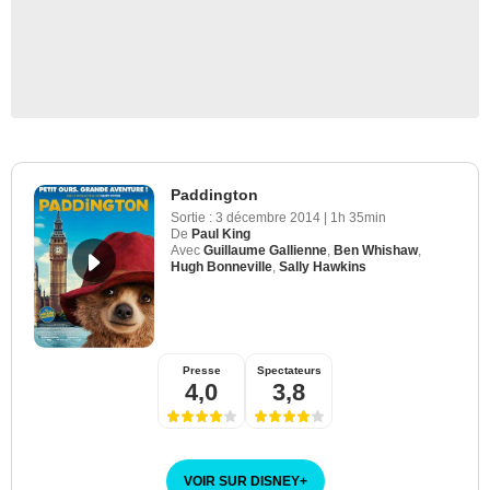
Paddington
Sortie :
3 décembre 2014
|
1h 35min
De
Paul King
Avec
Guillaume Gallienne
,
Ben Whishaw
,
Hugh Bonneville
,
Sally Hawkins
Presse
Spectateurs
4,0
3,8
VOIR SUR DISNEY
+