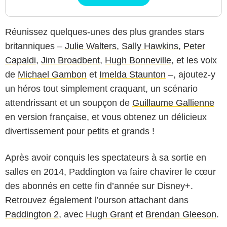
Réunissez quelques-unes des plus grandes stars
britanniques –
Julie Walters
,
Sally Hawkins
,
Peter
Capaldi
,
Jim Broadbent
,
Hugh Bonneville
, et les voix
de
Michael Gambon
et
Imelda Staunton
–, ajoutez-y
un héros tout simplement craquant, un scénario
attendrissant et un soupçon de
Guillaume Gallienne
en version française, et vous obtenez un délicieux
divertissement pour petits et grands !
Après avoir conquis les spectateurs à sa sortie en
salles en 2014, Paddington va faire chavirer le cœur
des abonnés en cette fin d’année sur Disney+.
Retrouvez également l’ourson attachant dans
Paddington 2
, avec
Hugh Grant
et
Brendan Gleeson
.