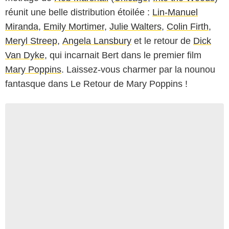
réunit une belle distribution étoilée :
Lin-Manuel
Miranda
,
Emily Mortimer
,
Julie Walters
,
Colin Firth
,
Meryl Streep
,
Angela Lansbury
et le retour de
Dick
Van Dyke
, qui incarnait Bert dans le premier film
Mary Poppins
. Laissez-vous charmer par la nounou
fantasque dans Le Retour de Mary Poppins !