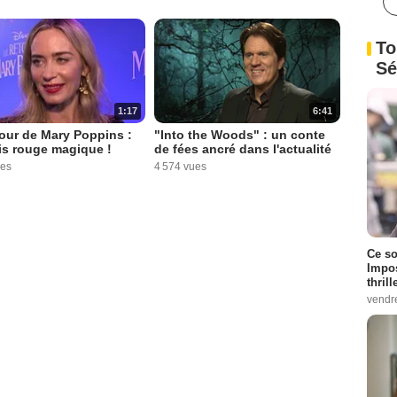
To
Sé
1:17
6:41
our de Mary Poppins :
"Into the Woods" : un conte
is rouge magique !
de fées ancré dans l'actualité
ues
4 574 vues
Ce so
Impos
thrill
vendr