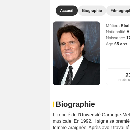
Accueil
Biographie
Filmograp
Métiers
Réal
Nationalité
A
Naissance
1
Age
65
ans
2
ans de c
Biographie
Licencié de l'Université Carnegie-Mell
musicale. En 1992, il signe sa premi
femme-araignée. Après avoir travaillé 