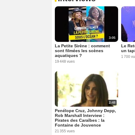
3:05
La Petite Sirène : comment
Le Ret
sont filmées les scènes
un tap
aquatiques ?
1 700 v
19 448 vues
2:48
Penélope Cruz, Johnny Depp,
Rob Marshall Interview :
Pirates des Caraïbes : la
Fontaine de Jouvence
21 355 vues