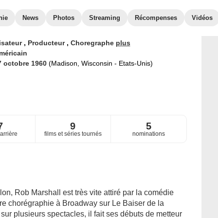
hie
News
Photos
Streaming
Récompenses
Vidéos
isateur
,
Producteur
,
Choregraphe
plus
méricain
7 octobre 1960
(Madison, Wisconsin - Etats-Unis)
7
9
5
arrière
films et séries tournés
nominations
on, Rob Marshall est très vite attiré par la comédie
ère chorégraphie à Broadway sur Le Baiser de la
sur plusieurs spectacles, il fait ses débuts de metteur