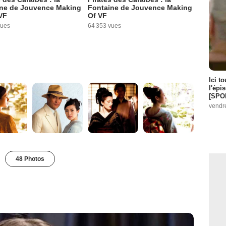
ne de Jouvence Making
Fontaine de Jouvence Making
 VF
Of VF
vues
64 353 vues
Ici t
l'épi
[SPO
vendr
48 Photos