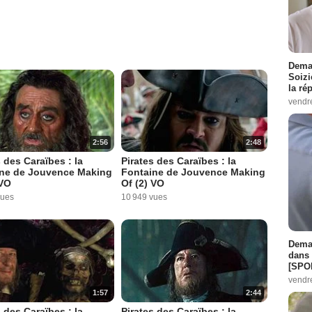
Demai
Soizi
la ré
vendr
2:56
2:48
s des Caraïbes : la
Pirates des Caraïbes : la
ne de Jouvence Making
Fontaine de Jouvence Making
 VO
Of (2) VO
vues
10 949 vues
Demai
dans 
[SPO
vendr
1:57
2:44
s des Caraïbes : la
Pirates des Caraïbes : la