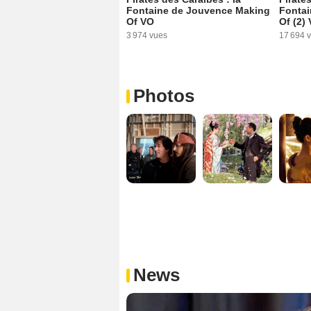
Fontaine de Jouvence Making
Fontai
Of VO
Of (2)
3 974 vues
17 694 
Photos
News