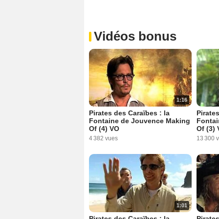
Vidéos bonus
1:16
Pirates des Caraïbes : la
Pirate
Fontaine de Jouvence Making
Fontai
Of (4) VO
Of (3)
4 382 vues
13 300 
1:01
Pirates des Caraïbes : la
Pirate