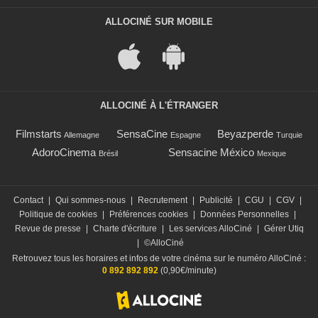
ALLOCINÉ SUR MOBILE
ALLOCINÉ À L'ÉTRANGER
Filmstarts
SensaCine
Beyazperde
Allemagne
Espagne
Turquie
AdoroCinema
Sensacine México
Brésil
Mexique
Contact
|
Qui sommes-nous
|
Recrutement
|
Publicité
|
CGU
|
CGV
|
Politique de cookies
|
Préférences cookies
|
Données Personnelles
|
Revue de presse
|
Charte d'écriture
|
Les services AlloCiné
|
Gérer Utiq
|
©AlloCiné
Retrouvez tous les horaires et infos de votre cinéma sur le numéro AlloCiné :
0 892 892 892
(0,90€/minute)