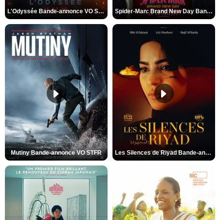
L'Odyssée Bande-annonce VO STFR
Spider-Man: Brand New Day Bande-annonce VO STFR
Mutiny Bande-annonce VO STFR
Les Silences de Riyad Bande-annonce VO STFR