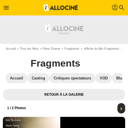
profil
menu
search
Accueil
Tous les films
Films Drame
Fragments
Affiche du film Fragments - Photo 1
Fragments
Accueil
Casting
Critiques spectateurs
VOD
Blu-Ra
RETOUR À LA GALERIE
1
/ 2 Photos