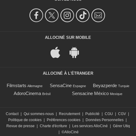
ALLOCINÉ SUR MOBILE
ALLOCINÉ À L'ÉTRANGER
Filmstarts
SensaCine
Beyazperde
Allemagne
Espagne
Turquie
AdoroCinema
Sensacine México
Brésil
Mexique
Contact
|
Qui sommes-nous
|
Recrutement
|
Publicité
|
CGU
|
CGV
|
Politique de cookies
|
Préférences cookies
|
Données Personnelles
|
Revue de presse
|
Charte d'écriture
|
Les services AlloCiné
|
Gérer Utiq
|
©AlloCiné