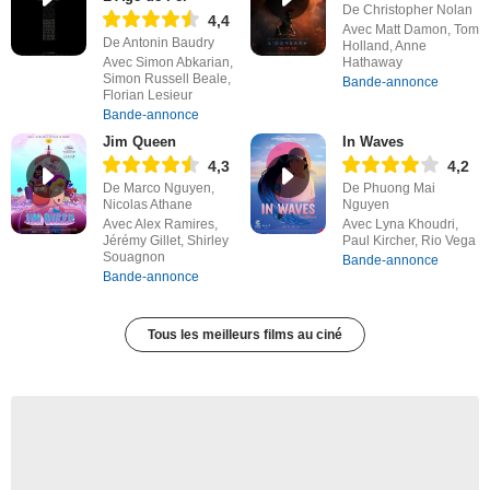
De Christopher Nolan
4,4
Avec Matt Damon, Tom
De Antonin Baudry
Holland, Anne
Avec Simon Abkarian,
Hathaway
Simon Russell Beale,
Bande-annonce
Florian Lesieur
Bande-annonce
Jim Queen
In Waves
4,3
4,2
De Marco Nguyen,
De Phuong Mai
Nicolas Athane
Nguyen
Avec Alex Ramires,
Avec Lyna Khoudri,
Jérémy Gillet, Shirley
Paul Kircher, Rio Vega
Souagnon
Bande-annonce
Bande-annonce
Tous les meilleurs films au ciné