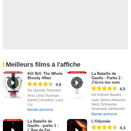
Meilleurs films à l'affiche
Kill Bill: The Whole
La Bataille de
Bloody Affair
Gaulle - Partie 2 :
J’écris ton nom
4,6
4,5
De Quentin Tarantino
De Antonin Baudry
Avec Uma Thurman,
David Carradine, Lucy
Avec Simon Abkarian,
Liu
Niels Schneider,
Anamaria Vartolomei
Bande-annonce
Bande-annonce
La Bataille de
L'Odyssée
Gaulle - partie 1 :
4,3
L'Âge de Fer