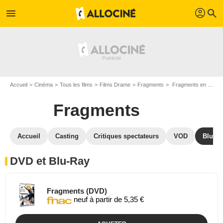
profil
menu
search
Accueil
Cinéma
Tous les films
Films Drame
Fragments
Fragments en DVD Blu Ray
Fragments
Accueil
Casting
Critiques spectateurs
VOD
Blu-Ra
DVD et Blu-Ray
Fragments (DVD)
neuf à partir de 5,35 €