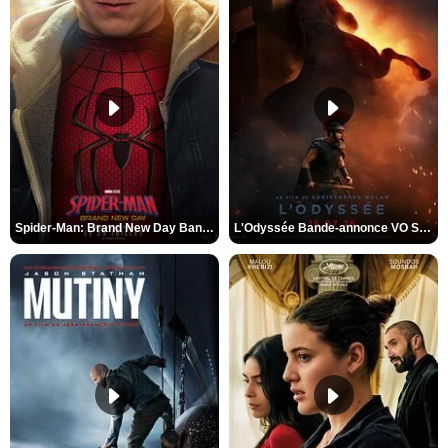
Spider-Man: Brand New Day Bande-annonce VO STFR
L'Odyssée Bande-annonce VO STFR