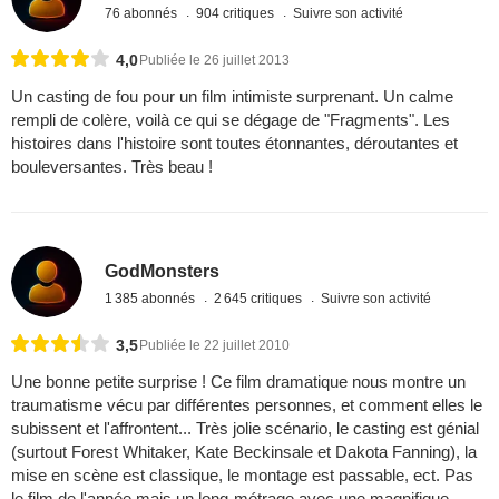
76 abonnés
904 critiques
Suivre son activité
4,0
Publiée le 26 juillet 2013
Un casting de fou pour un film intimiste surprenant. Un calme
rempli de colère, voilà ce qui se dégage de "Fragments". Les
histoires dans l'histoire sont toutes étonnantes, déroutantes et
bouleversantes. Très beau !
GodMonsters
1 385 abonnés
2 645 critiques
Suivre son activité
3,5
Publiée le 22 juillet 2010
Une bonne petite surprise ! Ce film dramatique nous montre un
traumatisme vécu par différentes personnes, et comment elles le
subissent et l'affrontent... Très jolie scénario, le casting est génial
(surtout Forest Whitaker, Kate Beckinsale et Dakota Fanning), la
mise en scène est classique, le montage est passable, ect. Pas
le film de l'année mais un long-métrage avec une magnifique