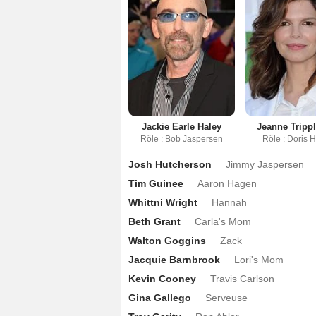
Jackie Earle Haley
Jeanne Tripp
Rôle : Bob Jaspersen
Rôle : Doris 
Josh Hutcherson
Jimmy Jaspersen
Tim Guinee
Aaron Hagen
Whittni Wright
Hannah
Beth Grant
Carla's Mom
Walton Goggins
Zack
Jacquie Barnbrook
Lori's Mom
Kevin Cooney
Travis Carlson
Gina Gallego
Serveuse