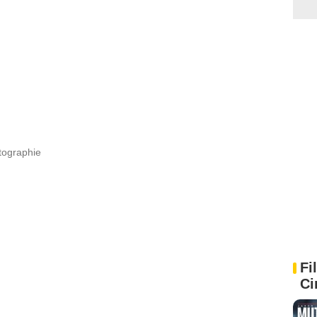
tographie
Fi
Ci