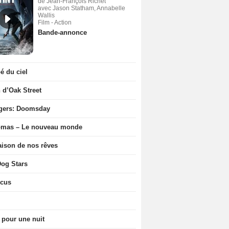
de Jean-François Richet
avec Jason Statham, Annabelle
Wallis
Film - Action
Bande-annonce
 du ciel
n d’Oak Street
gers: Doomsday
ômas – Le nouveau monde
ison de nos rêves
og Stars
icus
 pour une nuit