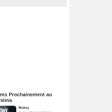
lms Prochainement au
néma
Mutiny