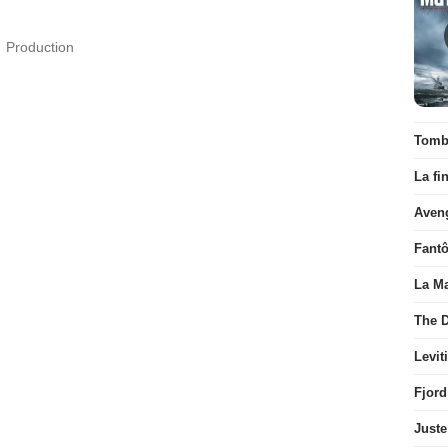
Production
Tombé
La fi
Aven
Fant
La Ma
The D
Levit
Fjord
Juste