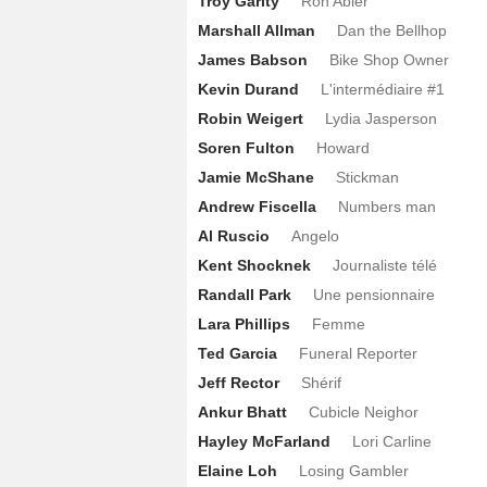
Troy Garity
Ron Abler
Marshall Allman
Dan the Bellhop
James Babson
Bike Shop Owner
Kevin Durand
L'intermédiaire #1
Robin Weigert
Lydia Jasperson
Soren Fulton
Howard
Jamie McShane
Stickman
Andrew Fiscella
Numbers man
Al Ruscio
Angelo
Kent Shocknek
Journaliste télé
Randall Park
Une pensionnaire
Lara Phillips
Femme
Ted Garcia
Funeral Reporter
Jeff Rector
Shérif
Ankur Bhatt
Cubicle Neighor
Hayley McFarland
Lori Carline
Elaine Loh
Losing Gambler