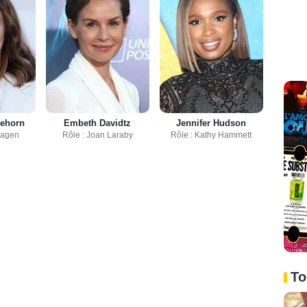
lehorn
Embeth Davidtz
Jennifer Hudson
Hagen
Rôle : Joan Laraby
Rôle : Kathy Hammett
To