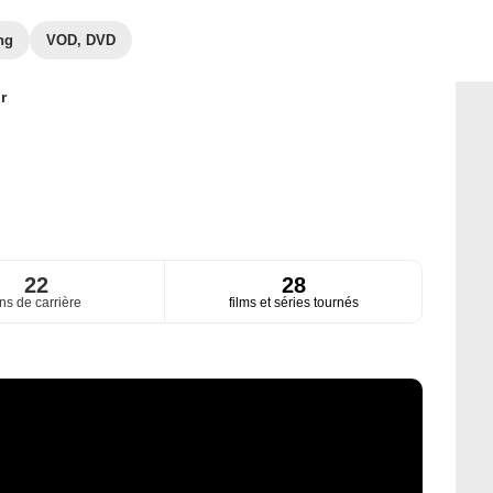
ng
VOD, DVD
r
22
28
ns de carrière
films et séries tournés