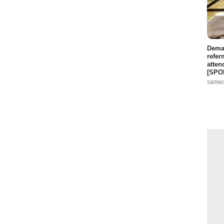
Demai
refer
atten
[SPO
samed