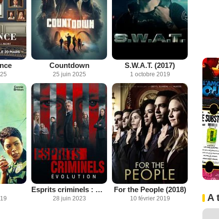
nce
Countdown
S.W.A.T. (2017)
025
25 juin 2025
1 octobre 2019
Esprits criminels : Evolution
For the People (2018)
A 
019
28 juin 2023
10 février 2019