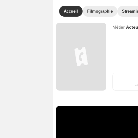
Accueil
Filmographie
Streami
Métier
Acteu
a