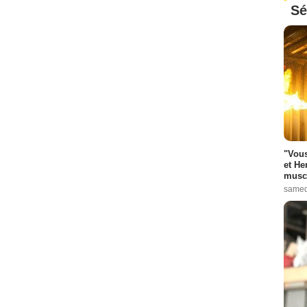
Sé
"Vous
et He
muscl
samed