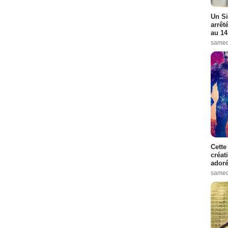
Un Si
arrêt
au 14
samed
Cette
créat
adoré
samed