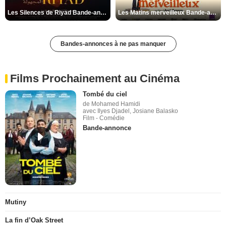
Les Silences de Riyad Bande-annonce VO STFR
Les Matins merveilleux Bande-annonce VF
Bandes-annonces à ne pas manquer
Films Prochainement au Cinéma
Tombé du ciel
de Mohamed Hamidi
avec Ilyes Djadel, Josiane Balasko
Film - Comédie
Bande-annonce
Mutiny
La fin d’Oak Street