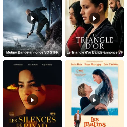
Mutiny Bande-annonce VO STFR
Le Triangle d'or Bande-annonce VF