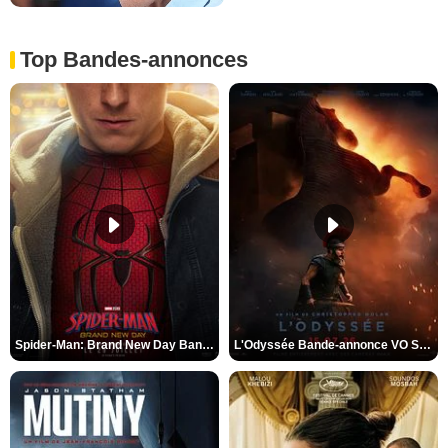
Top Bandes-annonces
Spider-Man: Brand New Day Bande-annonce VO STFR
L'Odyssée Bande-annonce VO STFR