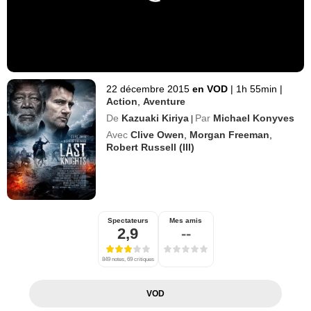
22 décembre 2015
en VOD
|
1h 55min
|
Action
,
Aventure
De
Kazuaki Kiriya
Par
Michael Konyves
|
Avec
Clive Owen
,
Morgan Freeman
,
Robert Russell (III)
Spectateurs
Mes amis
2,9
--
849 notes, 69 critiques
VOD