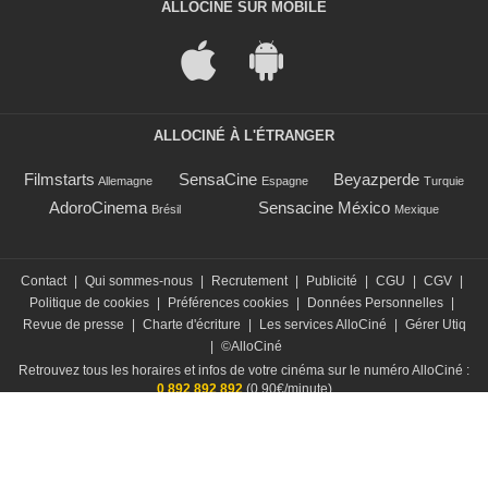
ALLOCINÉ SUR MOBILE
ALLOCINÉ À L'ÉTRANGER
Filmstarts
SensaCine
Beyazperde
Allemagne
Espagne
Turquie
AdoroCinema
Sensacine México
Brésil
Mexique
Contact
|
Qui sommes-nous
|
Recrutement
|
Publicité
|
CGU
|
CGV
|
Politique de cookies
|
Préférences cookies
|
Données Personnelles
|
Revue de presse
|
Charte d'écriture
|
Les services AlloCiné
|
Gérer Utiq
|
©AlloCiné
Retrouvez tous les horaires et infos de votre cinéma sur le numéro AlloCiné :
0 892 892 892
(0,90€/minute)