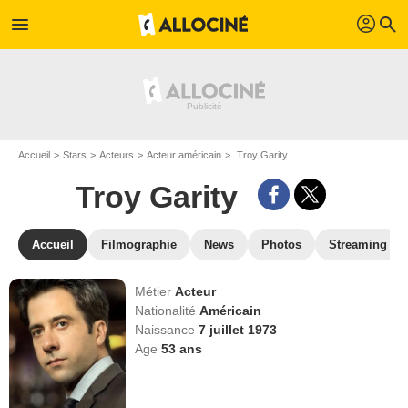
profil
menu
search
Accueil
Stars
Acteurs
Acteur américain
Troy Garity
Troy Garity
Accueil
Filmographie
News
Photos
Streaming
Métier
Acteur
Nationalité
Américain
Naissance
7 juillet 1973
Age
53
ans