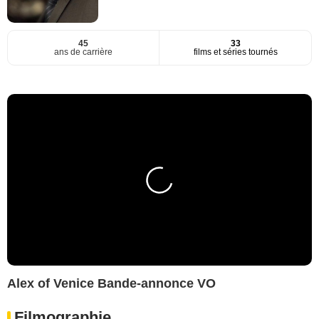
45
33
ans de carrière
films et séries tournés
Alex of Venice Bande-annonce VO
Filmographie