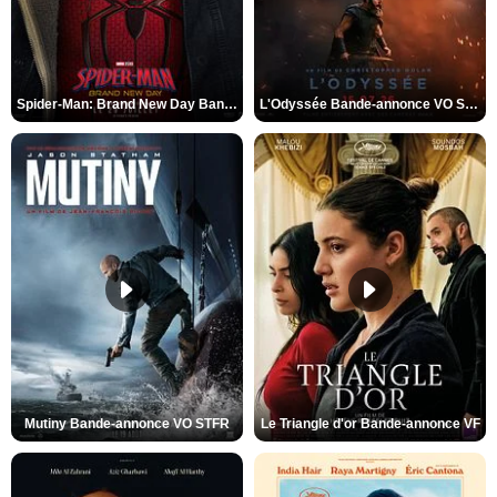
Spider-Man: Brand New Day Bande-annonce VO STFR
L'Odyssée Bande-annonce VO STFR
Mutiny Bande-annonce VO STFR
Le Triangle d'or Bande-annonce VF