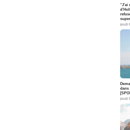
"J'ai
d'Hol
refus
super
jeudi 
Demai
dans 
[SPO
jeudi 