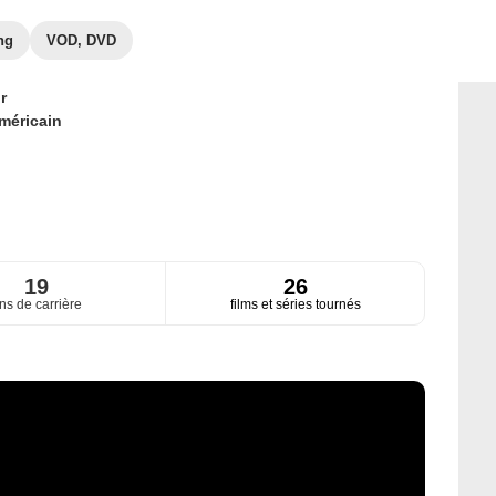
ng
VOD, DVD
r
méricain
19
26
ns de carrière
films et séries tournés