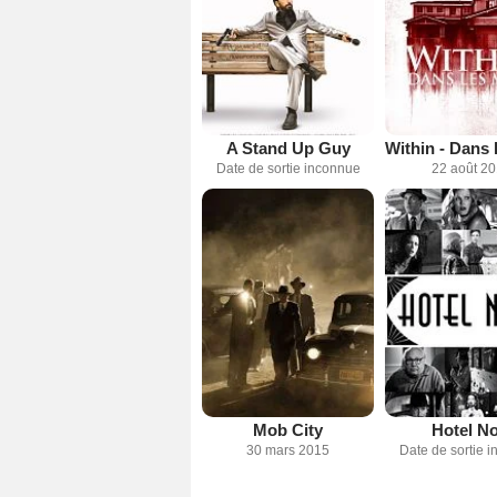
A Stand Up Guy
Date de sortie inconnue
22 août 2
Mob City
Hotel No
30 mars 2015
Date de sortie 