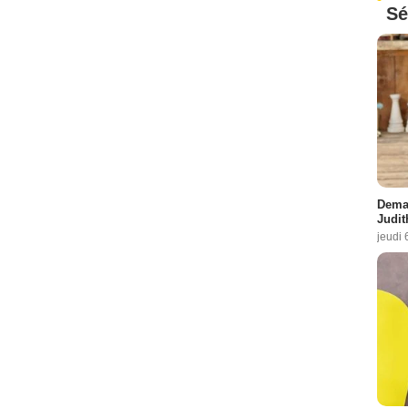
Sé
Demai
Judit
jeudi 