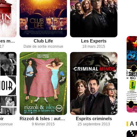
Within - Dans les murs
Club Life
Les Experts
017
Date de sortie inconnue
18 mars 2015
ir
Rizzoli & Isles : autopsie d'un meurtre
Esprits criminels
A 
inconnue
9 février 2015
25 septembre 2013