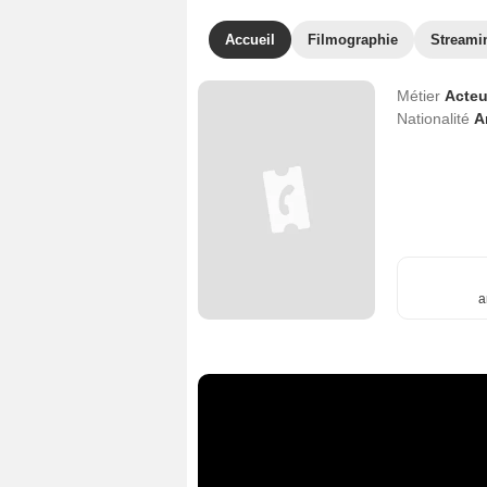
Accueil
Filmographie
Streami
Métier
Acteu
Nationalité
A
a