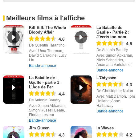
Meilleurs films à l'affiche
Kill Bill: The Whole
La Bataille de
Bloody Affair
Gaulle - Partie 2 :
J’écris ton nom
4,6
4,5
De Quentin Tarantino
De Antonin Baudry
Avec Uma Thurman,
David Carradine, Lucy
Avec Simon Abkarian,
Liu
Niels Schneider,
Anamaria Vartolomei
Bande-annonce
Bande-annonce
La Bataille de
L'Odyssée
Gaulle - partie 1 :
4,3
L'Âge de Fer
De Christopher Nolan
4,4
Avec Matt Damon, Tom
De Antonin Baudry
Holland, Anne
Avec Simon Abkarian,
Hathaway
Simon Russell Beale,
Bande-annonce
Florian Lesieur
Bande-annonce
Jim Queen
In Waves
4,3
4,2