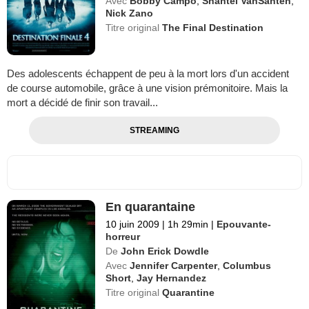
Avec
Bobby Campo
,
Shantel VanSanten
,
Nick Zano
Titre original
The Final Destination
Des adolescents échappent de peu à la mort lors d'un accident
de course automobile, grâce à une vision prémonitoire. Mais la
mort a décidé de finir son travail...
STREAMING
En quarantaine
10 juin 2009
|
1h 29min
|
Epouvante-
horreur
De
John Erick Dowdle
Avec
Jennifer Carpenter
,
Columbus
Short
,
Jay Hernandez
Titre original
Quarantine