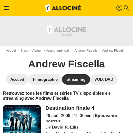
profil
menu
search
Accueil
Stars
Acteur
Acteur américain
Andrew Fiscella
Andrew Fiscella : Films et séries online
Andrew Fiscella
Accueil
Filmographie
Streaming
VOD, DVD
Retrouvez tous les films et séries TV disponibles en
streaming avec Andrew Fiscella
Destination finale 4
26 août 2009
|
1h 30min
|
Epouvante-
horreur
De
David R. Ellis