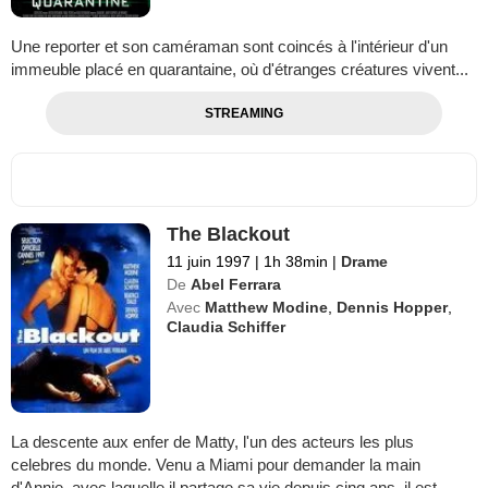
Une reporter et son caméraman sont coincés à l'intérieur d'un
immeuble placé en quarantaine, où d'étranges créatures vivent...
STREAMING
The Blackout
11 juin 1997
|
1h 38min
|
Drame
De
Abel Ferrara
Avec
Matthew Modine
,
Dennis Hopper
,
Claudia Schiffer
La descente aux enfer de Matty, l'un des acteurs les plus
celebres du monde. Venu a Miami pour demander la main
d'Annie, avec laquelle il partage sa vie depuis cinq ans, il est