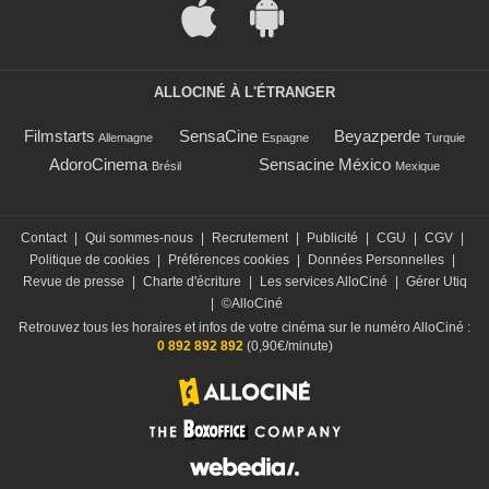
ALLOCINÉ À L'ÉTRANGER
Filmstarts
SensaCine
Beyazperde
Allemagne
Espagne
Turquie
AdoroCinema
Sensacine México
Brésil
Mexique
Contact
|
Qui sommes-nous
|
Recrutement
|
Publicité
|
CGU
|
CGV
|
Politique de cookies
|
Préférences cookies
|
Données Personnelles
|
Revue de presse
|
Charte d'écriture
|
Les services AlloCiné
|
Gérer Utiq
|
©AlloCiné
Retrouvez tous les horaires et infos de votre cinéma sur le numéro AlloCiné :
0 892 892 892
(0,90€/minute)