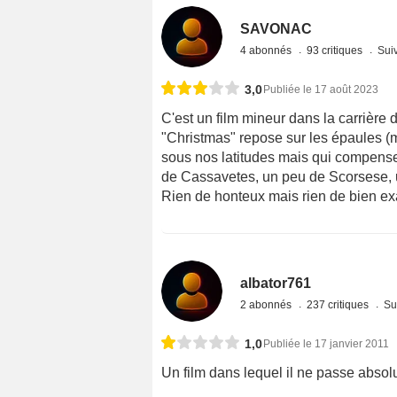
SAVONAC
4 abonnés
93 critiques
Suiv
3,0
Publiée le 17 août 2023
C'est un film mineur dans la carrière d
"Christmas" repose sur les épaules (
sous nos latitudes mais qui compense l
de Cassavetes, un peu de Scorsese, u
Rien de honteux mais rien de bien exa
albator761
2 abonnés
237 critiques
Su
1,0
Publiée le 17 janvier 2011
Un film dans lequel il ne passe absol