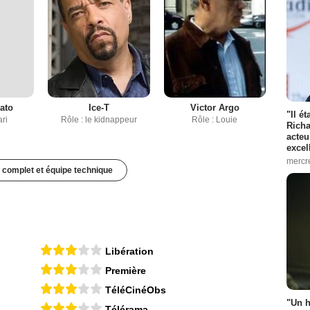
cato
Ice-T
Victor Argo
"Il é
ari
Rôle : le kidnappeur
Rôle : Louie
Richa
acteu
excel
mercr
 complet et équipe technique
Libération
Première
TéléCinéObs
"Un h
Télérama