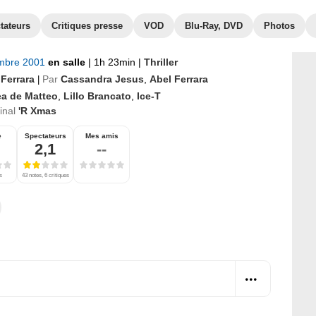
tateurs
Critiques presse
VOD
Blu-Ray, DVD
Photos
mbre 2001
en salle
|
1h 23min
|
Thriller
 Ferrara
Par
Cassandra Jesus
,
Abel Ferrara
|
ea de Matteo
,
Lillo Brancato
,
Ice-T
ginal
'R Xmas
e
Spectateurs
Mes amis
2,1
--
s
43 notes, 6 critiques