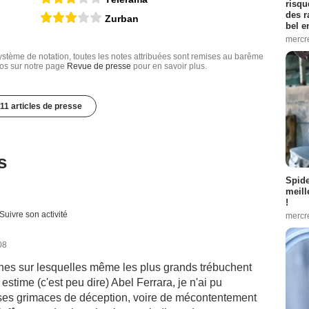
risqu
des r
Zurban
bel 
mercr
tème de notation, toutes les notes attribuées sont remises au barême
nfos sur notre page
Revue de presse
pour en savoir plus.
11 articles de presse
s
Spid
meill
!
Suivre son activité
mercr
08
hes sur lesquelles même les plus grands trébuchent
e estime (c'est peu dire) Abel Ferrara, je n'ai pu
es grimaces de déception, voire de mécontentement