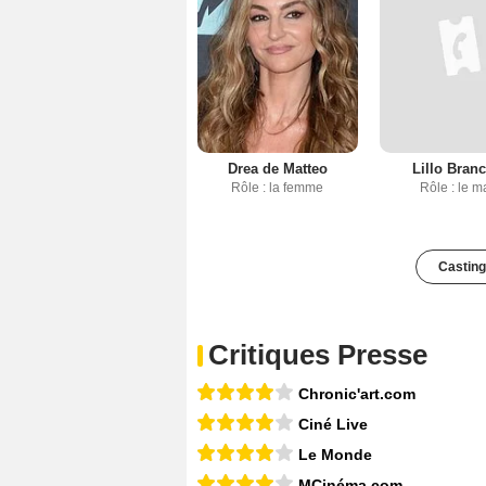
Drea de Matteo
Lillo Bran
Rôle : la femme
Rôle : le m
Casting
Critiques Presse
Chronic'art.com
Ciné Live
Le Monde
MCinéma.com