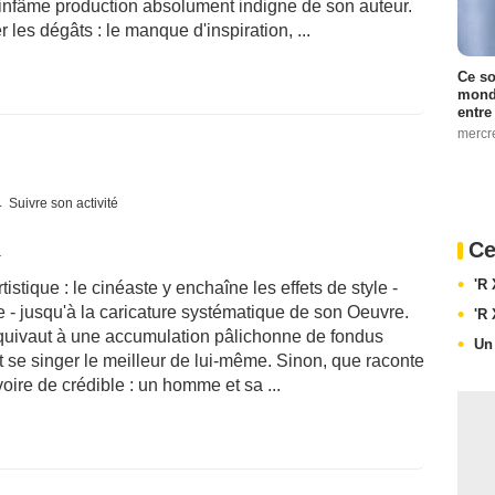
 infâme production absolument indigne de son auteur.
 les dégâts : le manque d'inspiration, ...
Ce so
monde
entre
mercr
Suivre son activité
Ce
1
'R
tistique : le cinéaste y enchaîne les effets de style -
 - jusqu'à la caricature systématique de son Oeuvre.
'R
quivaut à une accumulation pâlichonne de fondus
Un
 se singer le meilleur de lui-même. Sinon, que raconte
oire de crédible : un homme et sa ...