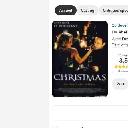
Accueil
Casting
Critiques spec
26 déce
De
Abel
Avec
Dr
Titre ori
Press
3,5
11 critique
VOD