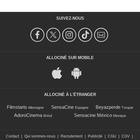
SUIVEZ-NOUS
ALLOCINÉ SUR MOBILE
ALLOCINÉ À L'ÉTRANGER
Filmstarts
SensaCine
Beyazperde
Allemagne
Espagne
Turquie
AdoroCinema
Sensacine México
Brésil
Mexique
Contact
|
Qui sommes-nous
|
Recrutement
|
Publicité
|
CGU
|
CGV
|