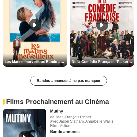
Les Matins merveilleux Bande-annonce VF
De la Comédie-Française Teaser VF
Bandes-annonces à ne pas manquer
Films Prochainement au Cinéma
Mutiny
de Jean-François Richet
avec Jason Statham, Annabelle Wallis
Film - Action
Bande-annonce