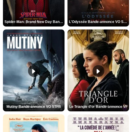
Spider-Man: Brand New Day Bande-annonce VO STFR
L'Odyssée Bande-annonce VO STFR
Mutiny Bande-annonce VO STFR
Le Triangle d'or Bande-annonce VF